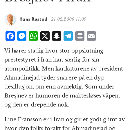
g
a
t
21.02.2006 11:09
Hans Rustad
i
o
F
M
W
X
S
T
P
E
n
a
e
h
n
el
ri
m
Vi hører stadig hvor stor oppslutning
c
ss
at
a
e
n
ai
prestestyret i Iran har, særlig for sin
e
e
s
p
g
t
l
atompolitikk. Men karikaturene av president
b
n
A
c
r
Ahmadinejad tyder snarere på en dyp
o
g
p
h
a
desillusjon, om enn avmektig. Som under
o
e
p
at
m
Bresjnev er humoren de maktesløses våpen,
k
r
og den er drepende nok.
Line Fransson er i Iran og gir et godt glimt av
hvor dyp folks forakt for Ahmadinejad og