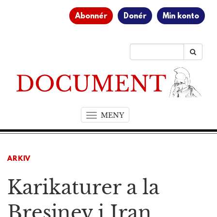
Abonnér
Donér
Min konto
MENY
T
o
g
g
ARKIV
l
e
Karikaturer a la
n
a
v
Bresjnev i Iran
i