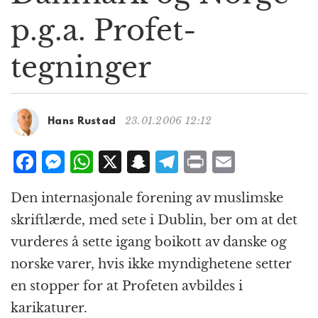
g
p.g.a. Profet-
a
t
tegninger
i
o
n
23.01.2006 12:12
Hans Rustad
F
M
W
X
S
T
P
E
a
e
h
n
el
ri
m
Den internasjonale forening av muslimske
c
ss
at
a
e
n
ai
skriftlærde, med sete i Dublin, ber om at det
e
e
s
p
g
t
l
vurderes å sette igang boikott av danske og
b
n
A
c
r
norske varer, hvis ikke myndighetene setter
o
g
p
h
a
en stopper for at Profeten avbildes i
o
e
p
at
m
karikaturer.