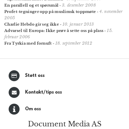
3. desember 2008
En parallell og et spørsmål
-
4. november
Profet-tegninger opp på muslimsk toppmøte
-
2005
10. januar 2013
Charlie Hebdo gir seg ikke
-
15.
Advarsel til Europa: Ikke prøv å sette oss på plass
-
februar 2006
18. september 2012
Fra Tyrkia med fornuft
-
Støtt oss
Kontakt/tips oss
Om oss
Document Media AS