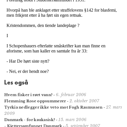
Les også
6. februar 2006
Hvem fisker i rørt vann?
-
2. oktober 2007
Flemming Rose oppsummerer
-
27. mars
Tyrkia nedlegger ikke veto mot Fogh Rasmussen
-
2009
15. mars 2006
Danmark - for kaukasisk?
-
5. september 2007
- Kjettersamfunnet Danmark
-