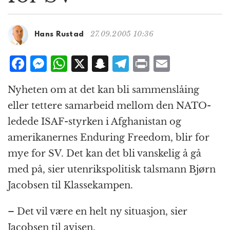
g
a
t
27.09.2005 10:36
Hans Rustad
i
o
F
M
W
X
S
T
P
E
n
a
e
h
n
el
ri
m
Nyheten om at det kan bli sammenslåing
c
ss
at
a
e
n
ai
eller tettere samarbeid mellom den NATO-
e
e
s
p
g
t
l
ledede ISAF-styrken i Afghanistan og
b
n
A
c
r
amerikanernes Enduring Freedom, blir for
o
g
p
h
a
mye for SV. Det kan det bli vanskelig å gå
o
e
p
at
m
med på, sier utenrikspolitisk talsmann Bjørn
k
r
Jacobsen til Klassekampen.
– Det vil være en helt ny situasjon, sier
Jacobsen til avisen.