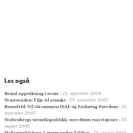
Les også
13. september 2006
Brutal oppvåkning i vente
-
29. november 2007
Venstresiden: Vilje til avmakt
-
19.
Rumsfeld: Vil slå sammen ISAF og Enduring Freedom
-
september 2005
23.
Stoltenbergs utenrikspolitikk; mer drøm enn visjoner
-
august 2005
13. januar 2010
Flyktninghjelpen: Lettere under Taliban
-