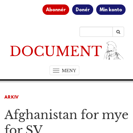
Abonnér
Donér
Min konto
MENY
T
o
g
g
ARKIV
l
e
Afghanistan for mye
n
a
v
for SV
i