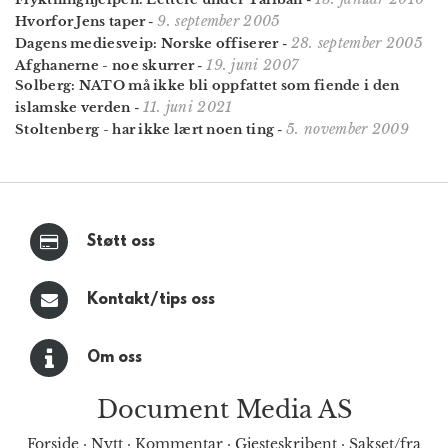
9. september 2005
Hvorfor Jens taper
-
28. september 2005
Dagens mediesveip: Norske offiserer
-
19. juni 2007
Afghanerne - noe skurrer
-
Solberg: NATO må ikke bli oppfattet som fiende i den
11. juni 2021
islamske verden
-
5. november 2009
Stoltenberg - har ikke lært noen ting
-
Støtt oss
Kontakt/tips oss
Om oss
Document Media AS
Forside
·
Nytt
·
Kommentar
·
Gjesteskribent
·
Sakset/fra