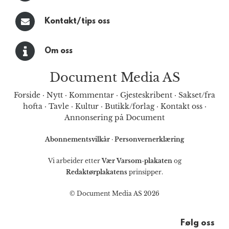
Kontakt/tips oss
Om oss
Document Media AS
Forside
·
Nytt
·
Kommentar
·
Gjesteskribent
·
Sakset/fra
hofta
·
Tavle
·
Kultur
·
Butikk/forlag
·
Kontakt oss
·
Annonsering på Document
Abonnementsvilkår
·
Personvernerklæring
Vi arbeider etter
Vær Varsom-plakaten
og
Redaktørplakatens
prinsipper.
© Document Media AS 2026
Følg oss