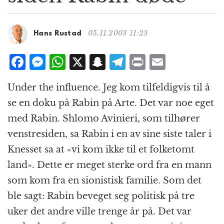
g
a
t
05.11.2003 11:23
Hans Rustad
i
o
F
M
W
X
S
T
P
E
n
a
e
h
n
el
ri
m
Under the influence. Jeg kom tilfeldigvis til å
c
ss
at
a
e
n
ai
se en doku på Rabin på Arte. Det var noe eget
e
e
s
p
g
t
l
med Rabin. Shlomo Avinieri, som tilhører
b
n
A
c
r
venstresiden, sa Rabin i en av sine siste taler i
o
g
p
h
a
Knesset sa at «vi kom ikke til et folketomt
o
e
p
at
m
land». Dette er meget sterke ord fra en mann
k
r
som kom fra en sionistisk familie. Som det
ble sagt: Rabin beveget seg politisk på tre
uker det andre ville trenge år på. Det var