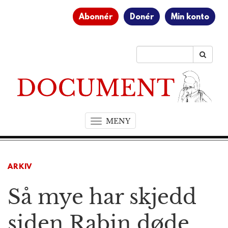
Abonnér
Donér
Min konto
MENY
T
o
g
g
ARKIV
l
e
Så mye har skjedd
n
a
v
siden Rabin døde
i