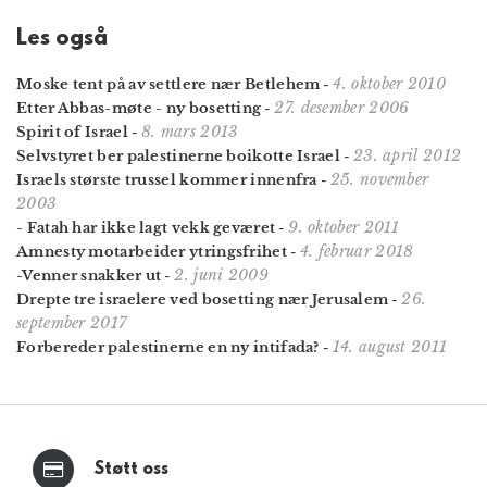
Les også
4. oktober 2010
Moske tent på av settlere nær Betlehem
-
27. desember 2006
Etter Abbas-møte - ny bosetting
-
8. mars 2013
Spirit of Israel
-
23. april 2012
Selvstyret ber palestinerne boikotte Israel
-
25. november
Israels største trussel kommer innenfra
-
2003
9. oktober 2011
- Fatah har ikke lagt vekk geværet
-
4. februar 2018
Amnesty motarbeider ytringsfrihet
-
2. juni 2009
-Venner snakker ut
-
26.
Drepte tre israelere ved bosetting nær Jerusalem
-
september 2017
14. august 2011
Forbereder palestinerne en ny intifada?
-
Støtt oss