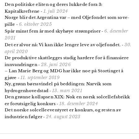
Den politiske eliten og deres lukkede fora 3:
1. juli 2024
Kapitalkreftene
-
Norge blir det Argentina var – med Olje­fondet som sove­
6. oktober 2025
pille
-
6. desember
Spår minst fem år med skyhøye strømpriser
-
2021
30.
Det er alvor nå: Vi kan ikke lenger leve av oljefondet.
-
april 2020
De produktive skatt­legges stadig hardere for å finansiere
28. juni 2026
innvandringen
-
– Lan Marie Berg og MDG har ikke noe på Stortinget å
11. september 2019
gjøre
-
Ny, grønn børssvindel på beddingen: Narvik som
13. mars 2021
hydrogen­hovedstad
-
Den grønne kollapsen XIX: Nok en norsk sol­celle­fabrikk
18. desember 2024
er forutsigelig konkurs
-
Det norske solcelleeventyret er konkurs, og resten av
24. august 2023
industrien følger
-