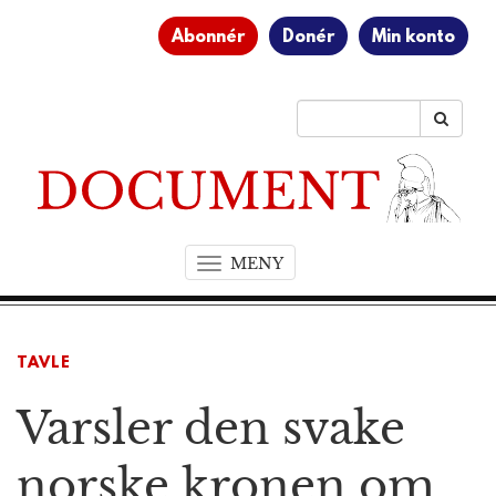
Abonnér
Donér
Min konto
MENY
T
o
g
g
TAVLE
l
e
Varsler den svake
n
a
v
norske kronen om
i