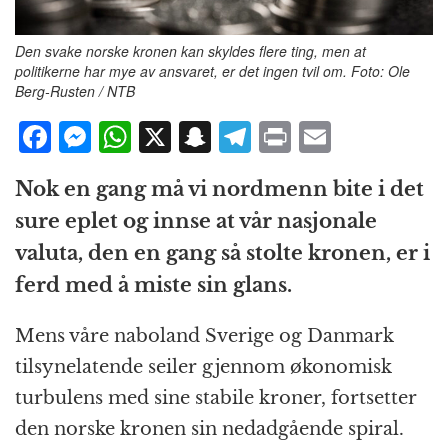
Den svake norske kronen kan skyldes flere ting, men at
politikerne har mye av ansvaret, er det ingen tvil om. Foto: Ole
Berg-Rusten / NTB
F
M
W
X
S
T
P
E
a
e
h
n
el
ri
m
Nok en gang må vi nordmenn bite i det
c
ss
at
a
e
n
ai
sure eplet og innse at vår nasjonale
e
e
s
p
g
t
l
valuta, den en gang så stolte kronen, er i
b
n
A
c
r
ferd med å miste sin glans.
o
g
p
h
a
o
e
p
at
m
Mens våre naboland Sverige og Danmark
k
r
tilsynelatende seiler gjennom økonomisk
turbulens med sine stabile kroner, fortsetter
den norske kronen sin nedadgående spiral.