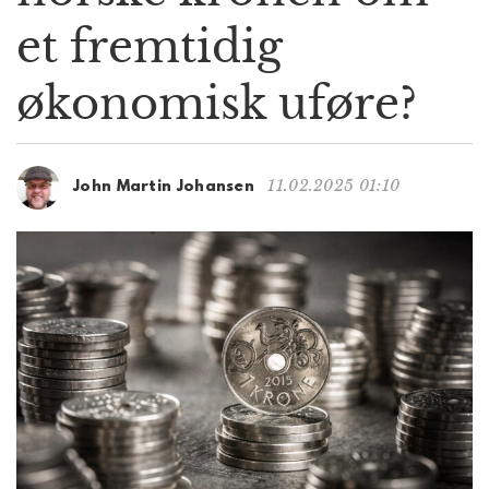
g
et fremtidig
a
t
økonomisk uføre?
i
o
n
11.02.2025 01:10
John Martin Johansen