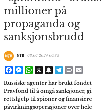
g
millioner på
a
t
propaganda og
i
o
n
sanksjonsbrudd
03.06.2024 00:35
NTB
F
M
W
X
S
T
P
E
a
e
h
n
el
ri
m
Russiske agenter har brukt fondet
c
ss
at
a
e
n
ai
Pravfond til å omgå sanksjoner, gi
e
e
s
p
g
t
l
rettshjelp til spioner og finansiere
b
n
A
c
r
påvirkningsoperasjoner over hele
o
g
p
h
a