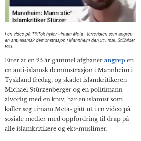
k
r
I en video på TikTok hyller «imam Meta» terroristen som angrep
en anti-islamsk demonstrasjon i Mannheim den 31. mai. Stillbilde:
Bild.
Etter at en 25 år gammel afghaner
angrep
en
en anti-islamsk demonstrasjon i Mannheim i
Tyskland fredag, og skadet islam­kritikeren
Michael Stürzenberger og en politimann
alvorlig med en kniv, har en islamist som
kaller seg «imam Meta» gått ut i en video på
sosiale medier med oppfordring til drap på
alle islam­­kritikere og eks-muslimer.