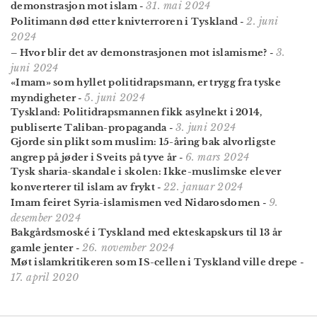
31. mai 2024
demonstrasjon mot islam
-
2. juni
Politimann død etter knivterroren i Tyskland
-
2024
3.
– Hvor blir det av demonstrasjonen mot islamisme?
-
juni 2024
«Imam» som hyllet politi­draps­mann, er trygg fra tyske
5. juni 2024
myndig­heter
-
Tyskland: Politi­draps­mannen fikk asyl­nekt i 2014,
3. juni 2024
publiserte Taliban-propaganda
-
Gjorde sin plikt som muslim: 15-åring bak alvorligste
6. mars 2024
angrep på jøder i Sveits på tyve år
-
Tysk sharia-skandale i skolen: Ikke-muslimske elever
22. januar 2024
konverterer til islam av frykt
-
9.
Imam feiret Syria-islamismen ved Nidarosdomen
-
desember 2024
Bakgårds­moské i Tyskland med ekteskaps­kurs til 13 år
26. november 2024
gamle jenter
-
Møt islamkritikeren som IS-cellen i Tyskland ville drepe
-
17. april 2020