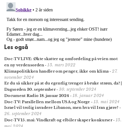
Les også
Doc-TV LIVE: Økte skatter og omfordeling på veien mot
15. mars 2022
en ny verdensorden
-
27.
Klimapolitikken handler om penger, ikke om klima
-
november 2024
Er du så sikker på at du egentlig trenger å bruke strøm, da? |
30. september 2024
Dagsorden 30. september
-
18. januar 2024
Document Radio 18. januar 2024
-
13. mai 2024
Doc-TV: Parallellen mellom USA og Norge
-
Israel vil trolig invadere Libanon, men hva vil Iran gjøre?
-
26. september 2024
15.
Doc-TV 15. mai: Vindkraft og elbiler skaper konkurser
-
mai 2024