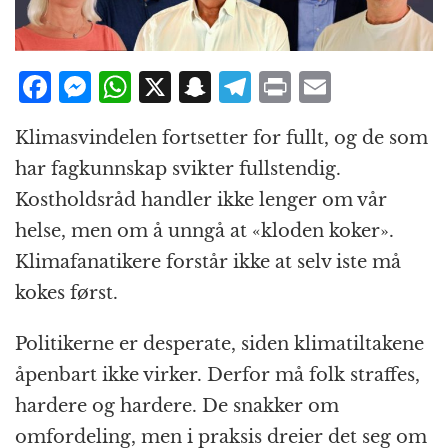
F
M
W
X
S
T
P
E
a
e
h
n
el
ri
m
Klimasvindelen fortsetter for fullt, og de som
c
ss
at
a
e
n
ai
har fagkunnskap svikter fullstendig.
e
e
s
p
g
t
l
Kostholdsråd handler ikke lenger om vår
b
n
A
c
r
helse, men om å unngå at «kloden koker».
o
g
p
h
a
Klimafanatikere forstår ikke at selv iste må
o
e
p
at
m
kokes først.
k
r
Politikerne er desperate, siden klimatiltakene
åpenbart ikke virker. Derfor må folk straffes,
hardere og hardere. De snakker om
omfordeling, men i praksis dreier det seg om