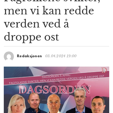
g
men vi kan redde
a
t
verden ved å
i
o
n
droppe ost
03.04.2024 19:00
Redaksjonen