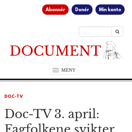
Abonnér
Donér
Min konto
MENY
T
o
g
g
DOC-TV
l
e
Doc-TV 3. april:
n
a
v
Fagfolkene svikter,
i