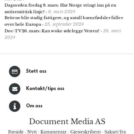
Dagsorden fredag 8. mars: Har Norge svingt inn på en
8. mars 2024
antisemittisk linje?
-
Britene blir stadig fattigere, og antall barnefødsler faller
25. september 2024
over hele Europa
-
26. mars
Doc-TV 26. mars: Kan woke ødelegge Vesten?
-
2024
Støtt oss
Kontakt/tips oss
Om oss
Document Media AS
Forside
·
Nytt
·
Kommentar
·
Gjesteskribent
·
Sakset/fra