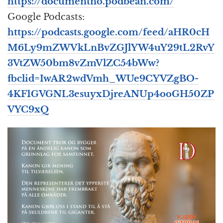
https://documentno.podbean.com/
Google Podcasts:
https://podcasts.google.com/feed/aHR0cH
M6Ly9mZWVkLnBvZGJlYW4uY29tL2RvY
3VtZW50bm8vZmVlZC54bWw?
fbclid=IwAR2wdVmh_WUe9CYVZgBO-
4KF1GVGNL3esuyxDjreANUp4ooGH50ZP
VYC9xQ