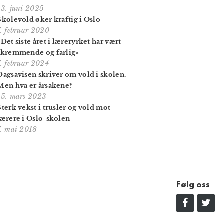
13. juni 2025
Skolevold øker kraftig i Oslo
7. februar 2020
«Det siste året i læreryrket har vært
skremmende og farlig»
7. februar 2024
Dagsavisen skriver om vold i skolen.
Men hva er årsakene?
15. mars 2023
Sterk vekst i trusler og vold mot
lærere i Oslo-skolen
7. mai 2018
Følg oss