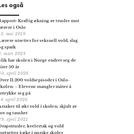
Les også
Rapport: Kraftig økning av trusler mot
lærere i Oslo
13. mai 2019
Lærere utsettes for seksuell vold, slag
og spark
3. mars 2024
Slik har skolen i Norge endret seg de
siste 50 år
30. april 2026
Over 11.200 voldsepisoder i Oslo-
skolen: – Elevene mangler måter å
uttrykke seg på
14. april 2026
Årsaker til økt vold i skolen; skjult av
lov og taushet
29. april 2021
Drapstrusler, kvelertak og vold
fortsetter å øke i norske skoler