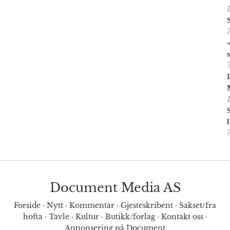
Document Media AS
Forside
·
Nytt
·
Kommentar
·
Gjesteskribent
·
Sakset/fra
hofta
·
Tavle
·
Kultur
·
Butikk/forlag
·
Kontakt oss
·
Annonsering på Document