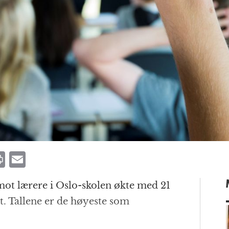
P
E
ri
m
mot lærere i Oslo-skolen økte med 21
n
ai
rt. Tallene er de høyeste som
t
l