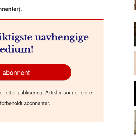
nnenter).
m
iktigste uavhengige
edium!
i abonnent
er etter publisering. Artikler som er eldre
 forbeholdt abonnenter.