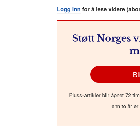
o
g
p
h
a
Logg inn
for å lese videre (abo
o
e
p
at
k
r
Støtt Norges v
m
Bl
Pluss-artikler blir åpnet 72 tim
enn to år er