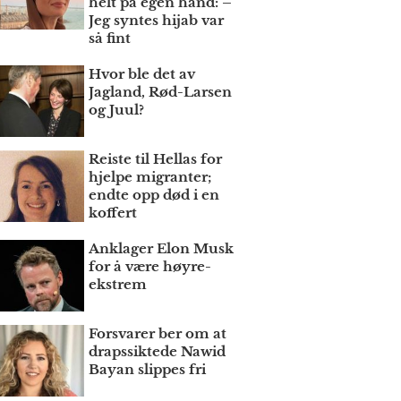
helt på egen hånd: –
Jeg syntes hijab var
så fint
Hvor ble det av
Jagland, Rød-Larsen
og Juul?
Reiste til Hellas for
hjelpe migranter;
endte opp død i en
koffert
Anklager Elon Musk
for å være høyre­
ekstrem
Forsvarer ber om at
draps­siktede Nawid
Bayan slippes fri