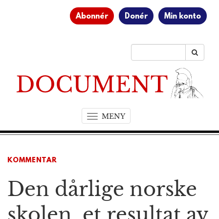
Abonnér
Donér
Min konto
MENY
T
o
g
g
KOMMENTAR
l
e
Den dårlige norske
n
a
v
skolen, et resultat av
i