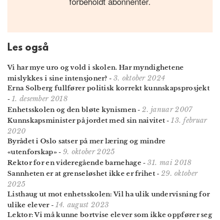
forbeholdt abonnenter.
Les også
Vi har mye uro og vold i skolen. Har myndighetene
3. oktober 2024
mislykkes i sine intensjoner?
-
Erna Solberg fullfører politisk korrekt kunnskapsprosjekt
1. desember 2018
-
2. januar 2007
Enhetsskolen og den bløte kynismen
-
13. februar
Kunnskapsminister på jordet med sin naivitet
-
2020
Byrådet i Oslo satser på mer læring og mindre
9. oktober 2025
«utenforskap»
-
31. mai 2018
Rektor for en videregående barnehage
-
29. oktober
Sannheten er at grense­løshet ikke er frihet
-
2025
Listhaug ut mot enhetsskolen: Vil ha ulik undervisning for
14. august 2023
ulike elever
-
Lektor: Vi må kunne bortvise elever som ikke oppfører seg