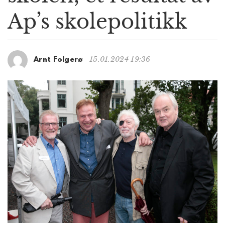
g
Ap’s skolepolitikk
a
t
i
o
15.01.2024 19:36
Arnt Folgerø
n