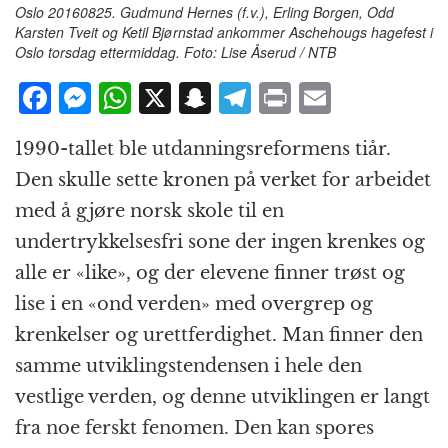
Oslo 20160825. Gudmund Hernes (f.v.), Erling Borgen, Odd
Karsten Tveit og Ketil Bjørnstad ankommer Aschehougs hagefest i
Oslo torsdag ettermiddag. Foto: Lise Åserud / NTB
F
M
W
X
S
T
P
E
a
e
h
n
el
ri
m
1990-tallet ble utdanningsreformens tiår.
c
ss
at
a
e
n
ai
Den skulle sette kronen på verket for arbeidet
e
e
s
p
g
t
l
med å gjøre norsk skole til en
b
n
A
c
r
undertrykkelsesfri sone der ingen krenkes og
o
g
p
h
a
alle er «like», og der elevene finner trøst og
o
e
p
at
m
lise i en «ond verden» med overgrep og
k
r
krenkelser og urettferdighet. Man finner den
samme utviklingstendensen i hele den
vestlige verden, og denne utviklingen er langt
fra noe ferskt fenomen. Den kan spores