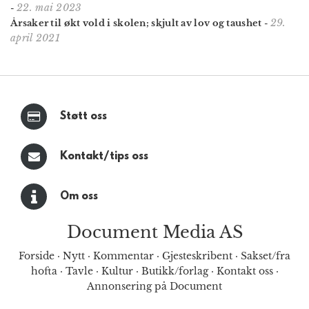
22. mai 2023
-
29.
Årsaker til økt vold i skolen; skjult av lov og taushet
-
april 2021
Støtt oss
Kontakt/tips oss
Om oss
Document Media AS
Forside
·
Nytt
·
Kommentar
·
Gjesteskribent
·
Sakset/fra
hofta
·
Tavle
·
Kultur
·
Butikk/forlag
·
Kontakt oss
·
Annonsering på Document