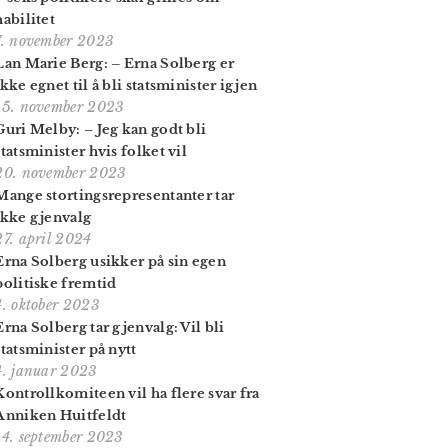
habilitet
7. november 2023
Lan Marie Berg: – Erna Solberg er
ikke egnet til å bli statsminister igjen
15. november 2023
Guri Melby: – Jeg kan godt bli
statsminister hvis folket vil
20. november 2023
Mange stortings­representanter tar
ikke gjenvalg
27. april 2024
Erna Solberg usikker på sin egen
politiske fremtid
4. oktober 2023
Erna Solberg tar gjenvalg: Vil bli
statsminister på nytt
4. januar 2023
Kontrollkomiteen vil ha flere svar fra
Anniken Huitfeldt
14. september 2023