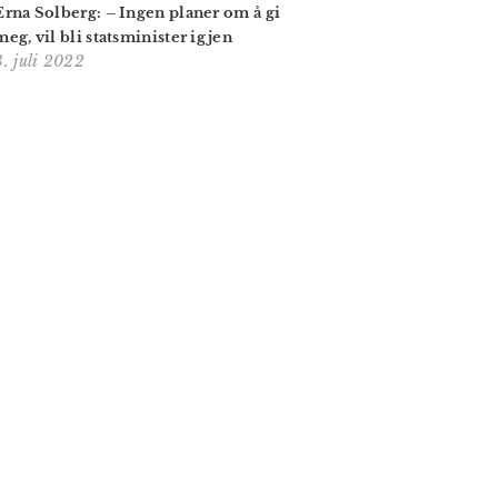
Erna Solberg: – Ingen planer om å gi
meg, vil bli statsminister igjen
3. juli 2022