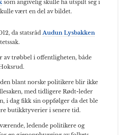
k
som angivelig skulle ha utspilt seg i
ulle vært en del av bildet.
012, da statsråd
Audun Lysbakken
tetssak.
r av trøbbel i offentligheten, både
 Hoksrud.
nden blant norske politikere blir ikke
illesaken, med tidligere Rødt-leder
 i dag fikk sin oppfølger da det ble
re butikktyverier i senere tid.
værende, ledende politikere og
 for en gjenoppbygging av folkets