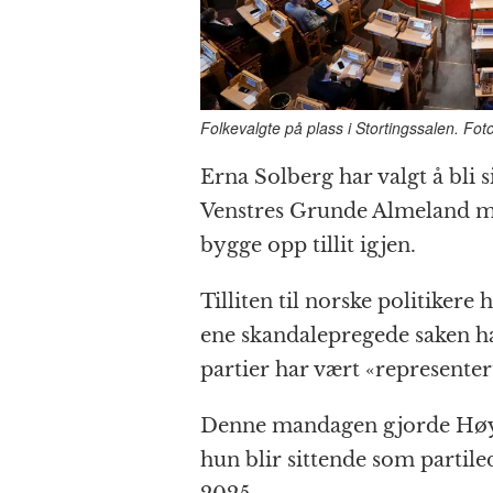
Folkevalgte på plass i Stortingssalen. Fo
Erna Solberg har valgt å bli
Venstres Grunde Almeland me
bygge opp tillit igjen.
Tilliten til norske politikere 
ene skandalepregede saken har
partier har vært «representer
Denne mandagen gjorde Høyre
hun blir sittende som partile