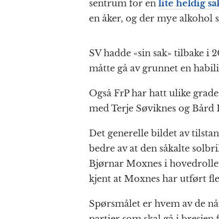
sentrum for en
lite heldig sa
en åker, og der mye alkohol sk
SV hadde «sin sak» tilbake i 2
måtte gå av grunnet en habili
Også FrP har hatt ulike grade
med Terje Søviknes og Bård
Det generelle bildet av tilsta
bedre av at den såkalte solbr
Bjørnar Moxnes i hovedrollen,
kjent at Moxnes har utført fle
Spørsmålet er hvem av de nå
partier som skal gå i bresjen