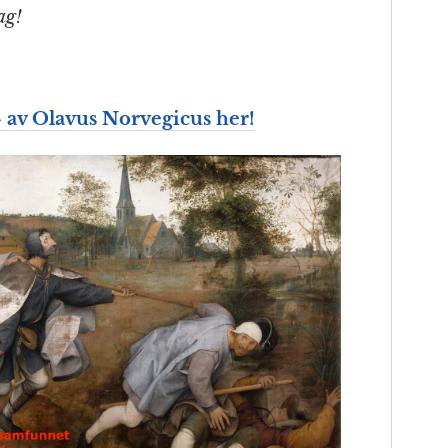
ag!
av Olavus Norvegicus her!