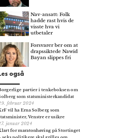
Nav-ansatt: Folk
hadde rast hvis de
visste hva vi
utbetaler
Forsvarer ber om at
draps­siktede Nawid
Bayan slippes fri
Les også
Borgerlige partier i tenkeboksen om
Solberg som statsminister­kandidat
29. februar 2024
KrF vil ha Erna Solberg som
statsminister, Venstre er usikre
27. januar 2024
Klart for maratonhøring på Stortinget
– seks politikere skal grilles om