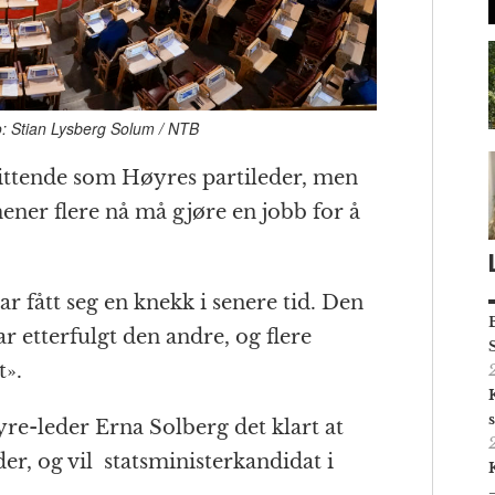
to: Stian Lysberg Solum / NTB
 sittende som Høyres partileder, men
ner flere nå må gjøre en jobb for å
har fått seg en knekk i senere tid. Den
 etterfulgt den andre, og flere
t».
-leder Erna Solberg det klart at
der, og vil statsministerkandidat i