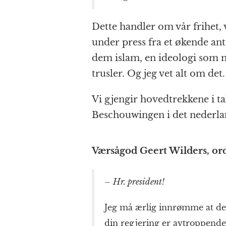
k
r
Dette handler om vår frihet, v
under press fra et økende an
dem islam, en ideologi som m
trusler. Og jeg vet alt om det.
Vi gjengir hovedtrekkene i t
Beschouwingen i det nederla
Værsågod Geert Wilders, orde
–
Hr. president!
Jeg må ærlig innrømme at det 
din regjering er avtroppende.