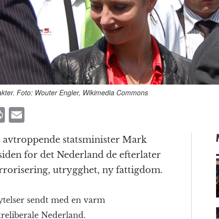
svakter. Foto: Wouter Engler, Wikimedia Commons
P
E
ri
m
rs avtroppende statsminister Mark
n
ai
siden for det Nederland de efterlater
t
l
terrorisering, utrygghet, ny fattigdom.
rytelser sendt med en varm
m
treliberale Nederland.