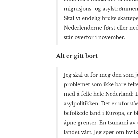
migrasjons- og asylstrømmene
Skal vi endelig bruke skattep
Nederlenderne først eller ned
står overfor i november.
Alt er gitt bort
Jeg skal ta for meg den som jeg
problemet som ikke bare fel
med å felle hele Nederland: D
asylpolitikken. Det er uforståe
befolkede land i Europa, er b
åpne grenser. En tsunami av 
landet vårt. Jeg spør om hvil