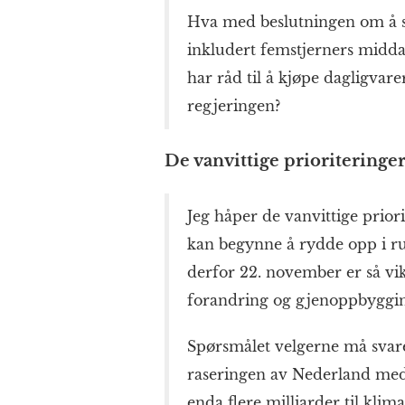
Hva med beslutningen om å s
inkludert femstjerners midd
har råd til å kjøpe dagligvarer
regjeringen?
De vanvittige prioriteringe
Jeg håper de vanvittige priori
kan begynne å rydde opp i r
derfor 22. november er så vi
forandring og gjenoppbygging.
Spørsmålet velgerne må svare p
raseringen av Nederland med 
enda flere milliarder til klim