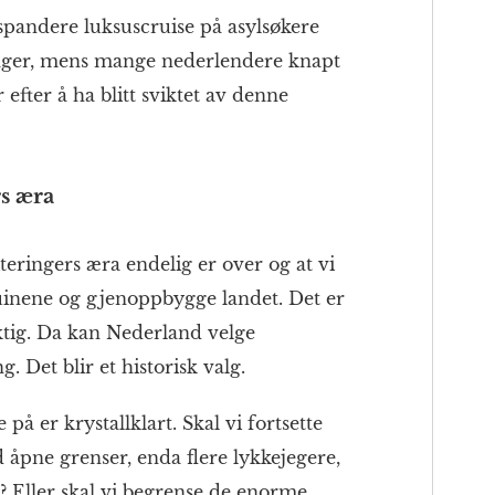
pandere luksuscruise på asylsøkere
ager, mens mange nederlendere knapt
 efter å ha blitt sviktet av denne
rs æra
teringers æra endelig er over og at vi
uinene og gjenoppbygge landet. Det er
ktig. Da kan Nederland velge
 Det blir et historisk valg.
å er krystallklart. Skal vi fortsette
åpne grenser, enda flere lykkejegere,
a? Eller skal vi begrense de enorme