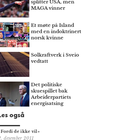
splitter USA, men
MAGA vinner
Et møte på Island
med en indoktrinert
norsk kvinne
Solkraftverk i Sveio
vedtatt
Det politiske
skuespillet bak
Arbeiderpartiets
energisatsing
Les også
«Fordi de ikke vil»
2. desember 2011