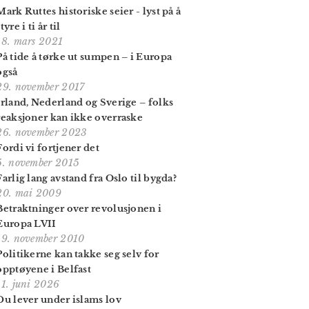
Mark Ruttes historiske seier - lyst på å
tyre i ti år til
18. mars 2021
På tide å tørke ut sumpen – i Europa
også
29. november 2017
Irland, Nederland og Sverige – folks
reaksjoner kan ikke overraske
26. november 2023
Fordi vi fortjener det
5. november 2015
Farlig lang avstand fra Oslo til bygda?
20. mai 2009
Betraktninger over revolusjonen i
Europa LVII
19. november 2010
Politikerne kan takke seg selv for
opp­tøyene i Belfast
11. juni 2026
Du lever under islams lov