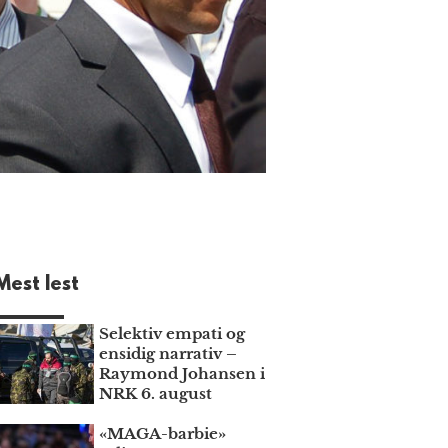
Mest lest
Selektiv empati og
ensidig narrativ –
Raymond Johansen i
NRK 6. august
«MAGA-barbie»