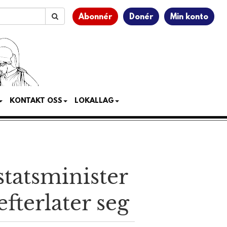
Abonnér
Donér
Min konto
KONTAKT OSS
LOKALLAG
tats­minister
fterlater seg