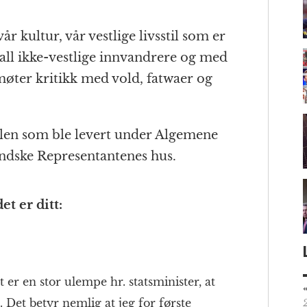
år kultur, vår vestlige livsstil som er
tall ikke-vestlige innvandrere og med
øter kritikk med vold, fatwaer og
alen som ble levert under Algemene
ndske Representantenes hus.
t er ditt:
er en stor ulempe hr. statsminister, at
 Det betyr nemlig at jeg for første