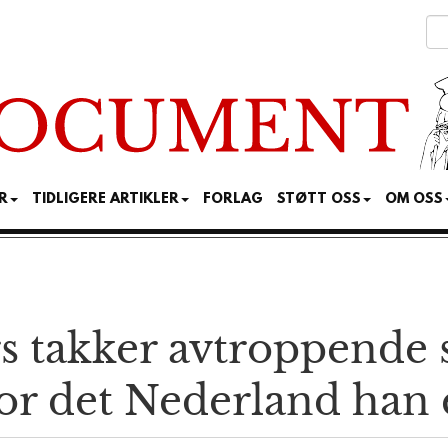
R
TIDLIGERE ARTIKLER
FORLAG
STØTT OSS
OM OSS
 takker av­troppende s
r det Neder­land han e