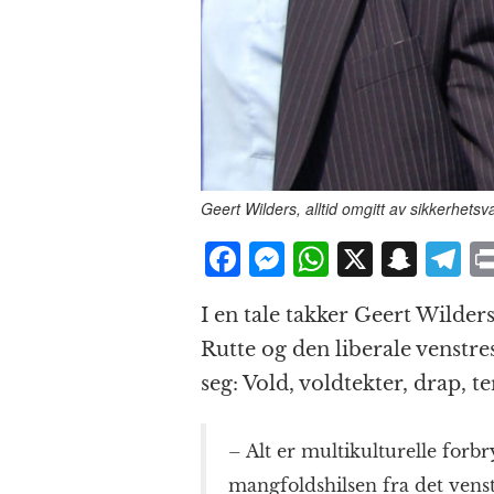
Geert Wilders, alltid omgitt av sikkerhet
F
M
W
X
S
T
a
e
h
n
el
I en tale takker Geert Wilde
c
ss
at
a
e
Rutte og den liberale venstre
e
e
s
p
g
seg: Vold, voldtekter, drap, 
b
n
A
c
r
o
g
p
h
a
– Alt er multikulturelle forb
o
e
p
at
mangfoldshilsen fra det vens