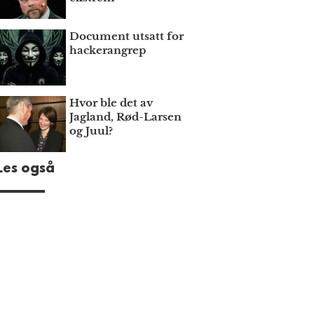
Document utsatt for
hackerangrep
Hvor ble det av
Jagland, Rød-Larsen
og Juul?
Les også