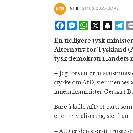
20.08.2023 18:41
NTB
F
M
W
X
S
T
a
e
h
n
el
En tidligere tysk minister
c
ss
at
a
e
Alternativ for Tyskland (
e
e
s
p
g
tysk demokrati i landets n
b
n
A
c
r
o
g
p
h
a
– Jeg forventer at statsminis
o
e
p
at
styrke om AfD, sier menneske
k
r
innenriksminister Gerhart 
Bare å kalle AfD et parti som 
er en trivialisering, sier han.
– AfD er den største trussel