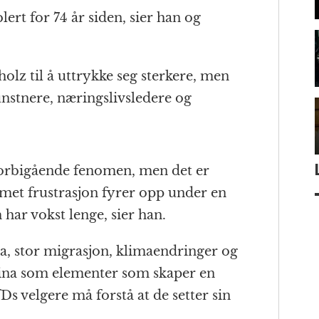
ert for 74 år siden, sier han og
olz til å uttrykke seg sterkere, men
kunstnere, næringslivsledere og
 forbigående fenomen, men det er
et frustrasjon fyrer opp under en
ar vokst lenge, sier han.
a, stor migrasjon, klimaendringer og
ina som elementer som skaper en
fDs velgere må forstå at de setter sin