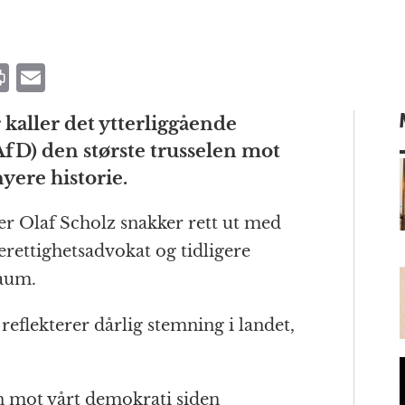
P
E
ri
m
 kaller det ytterliggående
n
ai
AfD) den største trusselen mot
t
l
yere historie.
ter Olaf Scholz snakker rett ut med
m
rettighetsadvokat og tidligere
Baum.
reflekterer dårlig stemning i landet,
en mot vårt demokrati siden