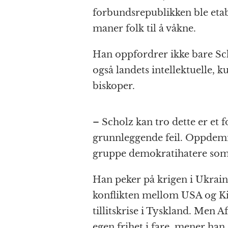
forbundsrepublikken ble etabl
maner folk til å våkne.
Han oppfordrer ikke bare Sch
også landets intellektuelle, 
biskoper.
– Scholz kan tro dette er et
grunnleggende feil. Oppdemm
gruppe demokratihatere som h
Han peker på krigen i Ukrain
konflikten mellom USA og K
tillitskrise i Tyskland. Men A
egen frihet i fare, mener han.