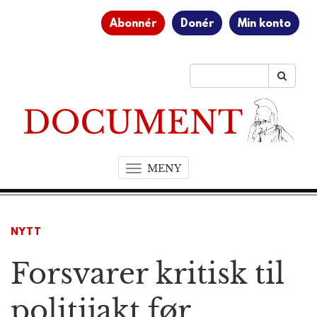
Abonnér
Donér
Min konto
MENY
T
o
g
g
NYTT
l
e
Forsvarer kritisk til
n
a
v
politijakt før
i