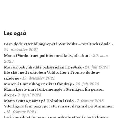
Les også
Barn døde etter bilangrepet i Waukesha – totalt seks døde
-
24. november 2021
20. mars
Mann i Vardø truet politiet med kniv, ble skutt
-
2023
24. juli 2023
Mor og baby skadd i påkjørselen i Drøbak
-
Ble slått ned i oktober: Voldsoffer i Tromsø døde av
19. desember 2021
skadene
-
20. juli 2020
Moren i Lørenskog er siktet for drap
-
Mann kjørte inn i folkemengde i Steinkjer. Én person
9. april 2023
drept
-
7. februar 2018
Mann skutt og såret på Holmlia i Oslo
-
Ytterligere fem pågrepet etter masseslagsmål på Strømmen
15. februar 2024
-
18-åring siktet for grov kroppsskade etter knivstikking
-