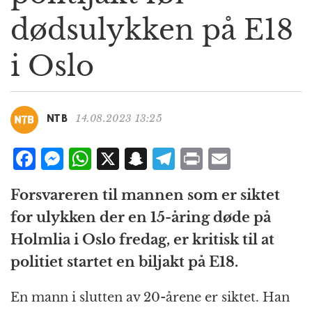
g
dødsulykken på E18
a
t
i Oslo
i
o
n
14.08.2023 13:25
NTB
F
M
W
X
S
T
P
E
a
e
h
n
el
ri
m
Forsvareren til mannen som er siktet
c
ss
at
a
e
n
ai
for ulykken der en 15-åring døde på
e
e
s
p
g
t
l
Holmlia i Oslo fredag, er kritisk til at
b
n
A
c
r
politiet startet en biljakt på E18.
o
g
p
h
a
o
e
p
at
m
En mann i slutten av 20-årene er siktet. Han