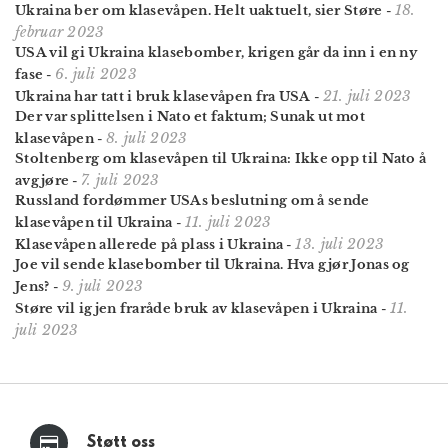
18.
Ukraina ber om klase­våpen. Helt uaktuelt, sier Støre
-
februar 2023
USA vil gi Ukraina klasebomber, krigen går da inn i en ny
6. juli 2023
fase
-
21. juli 2023
Ukraina har tatt i bruk klasevåpen fra USA
-
Der var splittelsen i Nato et faktum; Sunak ut mot
8. juli 2023
klasevåpen
-
Stoltenberg om klasevåpen til Ukraina: Ikke opp til Nato å
7. juli 2023
avgjøre
-
Russland fordømmer USAs beslutning om å sende
11. juli 2023
klasevåpen til Ukraina
-
13. juli 2023
Klasevåpen allerede på plass i Ukraina
-
Joe vil sende klasebomber til Ukraina. Hva gjør Jonas og
9. juli 2023
Jens?
-
11.
Støre vil igjen fraråde bruk av klasevåpen i Ukraina
-
juli 2023
Støtt oss