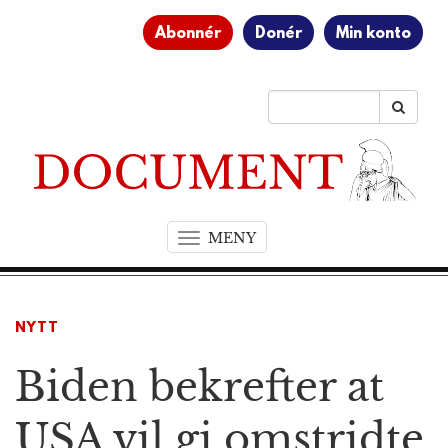
Abonnér
Donér
Min konto
MENY
T
o
g
g
NYTT
l
e
Biden bekrefter at
n
a
v
USA vil gi omstridte
i