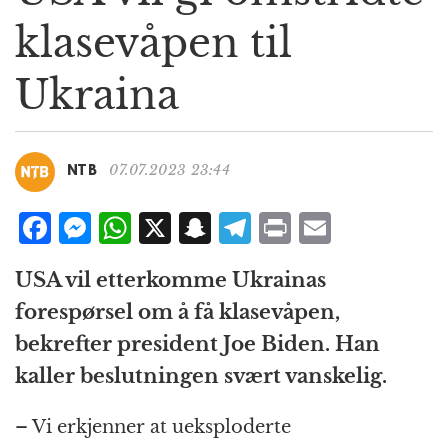
g
klasevåpen til
a
t
Ukraina
i
o
n
07.07.2023 23:44
NTB
F
M
W
X
S
T
P
E
a
e
h
n
el
ri
m
USA vil etterkomme Ukrainas
c
ss
at
a
e
n
ai
forespørsel om å få klasevåpen,
e
e
s
p
g
t
l
bekrefter president Joe Biden. Han
b
n
A
c
r
kaller beslutningen svært vanskelig.
o
g
p
h
a
o
e
p
at
m
– Vi erkjenner at ueksploderte