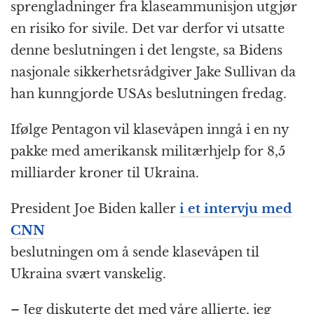
k
r
sprengladninger fra klaseammunisjon utgjør
en risiko for sivile. Det var derfor vi utsatte
denne beslutningen i det lengste, sa Bidens
nasjonale sikkerhetsrådgiver Jake Sullivan da
han kunngjorde USAs beslutningen fredag.
Ifølge Pentagon vil klasevåpen inngå i en ny
pakke med amerikansk militærhjelp for 8,5
milliarder kroner til Ukraina.
President Joe Biden kaller
i et intervju med
CNN
beslutningen om å sende klasevåpen til
Ukraina svært vanskelig.
– Jeg diskuterte det med våre allierte, jeg