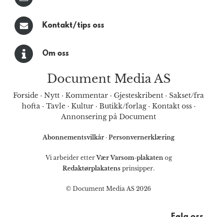
Kontakt/tips oss
Om oss
Document Media AS
Forside
·
Nytt
·
Kommentar
·
Gjesteskribent
·
Sakset/fra
hofta
·
Tavle
·
Kultur
·
Butikk/forlag
·
Kontakt oss
·
Annonsering på Document
Abonnementsvilkår
·
Personvernerklæring
Vi arbeider etter
Vær Varsom-plakaten
og
Redaktørplakatens
prinsipper.
© Document Media AS 2026
Følg oss