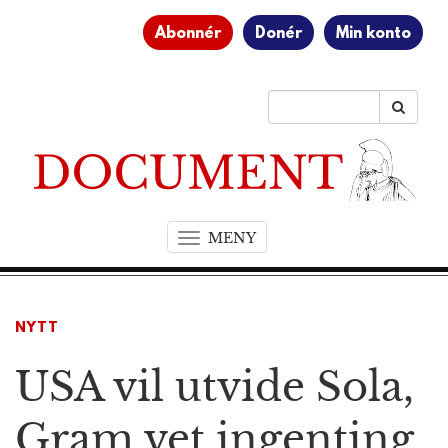
Abonnér
Donér
Min konto
MENY
T
o
g
g
NYTT
l
e
USA vil utvide Sola,
n
a
v
Gram vet ingenting
i