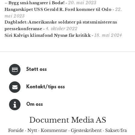
20. mai 2023
– Bygg små hangarer i Bodø!
-
22.
Hangarskipet USS Gerald R. Ford kommer til Oslo
-
mai 2023
Dagbladet: Amerikanske soldater på statsministerens
4. oktober 2022
pressekonferanse
-
18. mai 2024
Siri Kalvigs klimafond Nysnø får kritikk
-
Støtt oss
Kontakt/tips oss
Om oss
Document Media AS
Forside
·
Nytt
·
Kommentar
·
Gjesteskribent
·
Sakset/fra