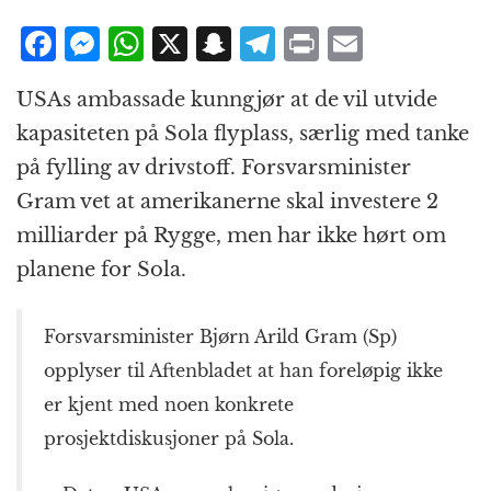
F
M
W
X
S
T
P
E
a
e
h
n
el
ri
m
USAs ambassade kunngjør at de vil utvide
c
ss
at
a
e
n
ai
kapasiteten på Sola flyplass, særlig med tanke
e
e
s
p
g
t
l
på fylling av drivstoff. Forsvarsminister
b
n
A
c
r
Gram vet at amerikanerne skal investere 2
o
g
p
h
a
milliarder på Rygge, men har ikke hørt om
o
e
p
at
m
planene for Sola.
k
r
Forsvarsminister Bjørn Arild Gram (Sp)
opplyser til Aftenbladet at han foreløpig ikke
er kjent med noen konkrete
prosjektdiskusjoner på Sola.