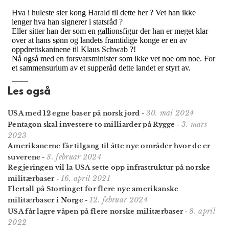
Les også
30. mai 2024
USA med 12 egne baser på norsk jord
-
3. mars
Pentagon skal investere to milliarder på Rygge
-
2023
Amerikanerne får tilgang til åtte nye områder hvor de er
3. februar 2024
suverene
-
Regjeringen vil la USA sette opp infrastruktur på norske
16. april 2021
militærbaser
-
Flertall på Stortinget for flere nye amerikanske
12. februar 2024
militærbaser i Norge
-
8. april
USA får lagre våpen på flere norske militærbaser
-
2022