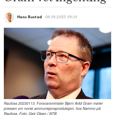
g
a
t
08.04.2023 09:14
Hans Rustad
i
o
n
Raufoss 20230113. Forsvarsminister Bjørn Arild Gram møter
pressen om norsk ammunisjonsproduksjon, hos Nammo på
Raufoss. Foto: Geir Olsen / NTB