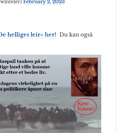
winteler)
February 2, 2023
De helliges leir
» her!
Du kan også