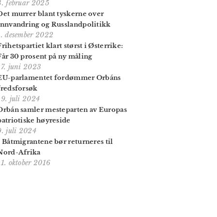
3. februar 2025
Det murrer blant tyskerne over
innvandring og Russlandpolitikk
1. desember 2022
Frihetspartiet klart størst i Østerrike:
Får 30 prosent på ny måling
17. juni 2023
EU-parlamentet fordømmer Orbáns
fredsforsøk
19. juli 2024
Orbán samler mesteparten av Europas
patriotiske høyreside
9. juli 2024
- Båtmigrantene bør returneres til
Nord-Afrika
11. oktober 2016