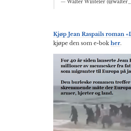
— Walter Winteler (@walter_
Kjøp Jean Raspails roman «
kjøpe den som e-bok
her
.