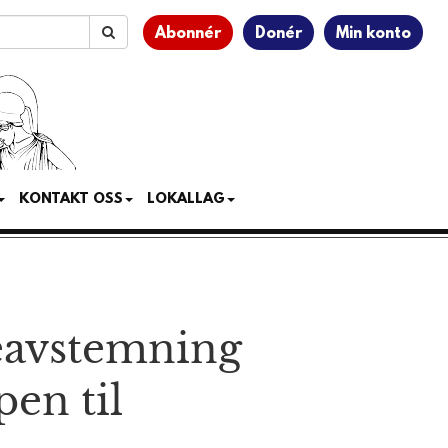
Abonnér
Donér
Min konto
KONTAKT OSS
LOKALLAG
ke­avstemning
en til