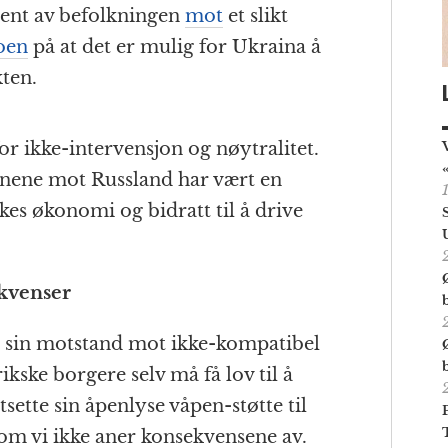
osent av befolkningen
mot
et slikt
oen
på at det er mulig for Ukraina å
ten.
r ikke-intervensjon og nøytralitet.
onene mot Russland har vært en
kes økonomi og bidratt til å drive
kvenser
or sin motstand mot ikke-kompatibel
ikske borgere selv må få lov til å
ette sin åpenlyse våpen-støtte til
som vi ikke aner konsekvensene av.