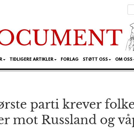
R
TIDLIGERE ARTIKLER
FORLAG
STØTT OSS
OM OSS
ørste parti krever fol
r mot Russ­land og våp