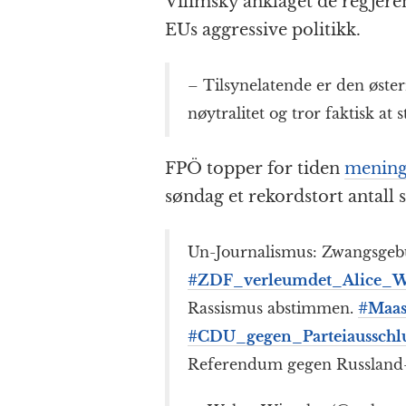
Vilimsky anklaget de regjeren
EUs aggressive politikk.
– Tilsynelatende er den østerr
nøytralitet og tror faktisk at s
FPÖ topper for tiden
mening
søndag et rekordstort antall
Un-Journalismus: Zwangsgeb
#ZDF_verleumdet_Alice_W
Rassismus abstimmen.
#Maas
#CDU_gegen_Parteiausschl
Referendum gegen Russland