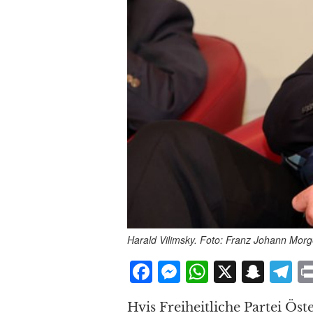
Harald Vilimsky. Foto: Franz Johann Mo
F
M
W
X
S
T
a
e
h
n
el
Hvis Freiheitliche Partei Öste