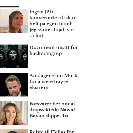
Ingrid (21)
konverterte til islam
helt på egen hånd: –
Jeg syntes hijab var
så fint
Document utsatt for
hackerangrep
Anklager Elon Musk
for å være høyre­
ekstrem
Forsvarer ber om at
draps­siktede Nawid
Bayan slippes fri
Reiste til Hellas for