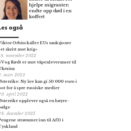
hjelpe migranter;
endte opp død i en
koffert
Les også
Viktor Orbán kaller EUs sanksjoner
«et skritt mot krig»
18. november 2022
SV og Rødt er mot våpenleveranser til
Ukraina
2. mars 2022
Østerrike: Ny lov kan gi 50 000 euro i
bot for å spre russiske medier
20. april 2022
Østerrike opplever også en høyre­
bølge
28. desember 2025
Pengene strømmer inn til AfD i
Tyskland