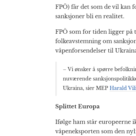
c
ss
at
a
e
FPÖ) får det som de vil kan 
e
e
s
p
g
sanksjoner bli en realitet.
b
n
A
c
r
o
g
p
h
a
FPÖ som for tiden ligger på
o
e
p
at
folkeavstemning om sanksjo
k
r
våpenforsendelser til Ukrain
– Vi ønsker å spørre befolk
nuværende sanksjonspolitikk
Ukraina, sier MEP
Harald Vi
Splittet Europa
Ifølge ham står europeerne 
våpeneksporten som den nylig