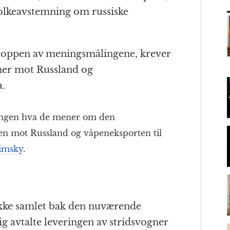
n
ai
folkeavstemning om russiske
t
l
 toppen av meningsmålingene, krever
m
ner mot Russland og
a.
ningen hva de mener om den
en mot Russland og våpeneksporten til
limsky
.
ikke samlet bak den nuværende
 avtalte leveringen av stridsvogner