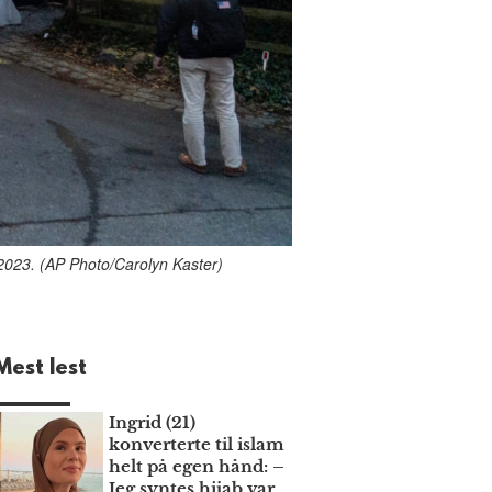
 2023. (AP Photo/Carolyn Kaster)
Mest lest
Ingrid (21)
konverterte til islam
helt på egen hånd: –
Jeg syntes hijab var