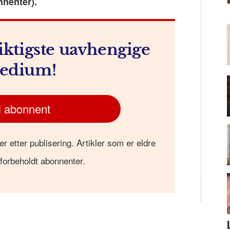
nnenter).
m
iktigste uavhengige
edium!
i abonnent
er etter publisering. Artikler som er eldre
 forbeholdt abonnenter.