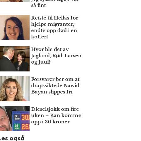
så fint
Reiste til Hellas for
hjelpe migranter;
endte opp død i en
koffert
Hvor ble det av
Jagland, Rød-Larsen
og Juul?
Forsvarer ber om at
draps­siktede Nawid
Bayan slippes fri
Dieselsjokk om fire
uker: – Kan komme
opp i 30 kroner
Les også