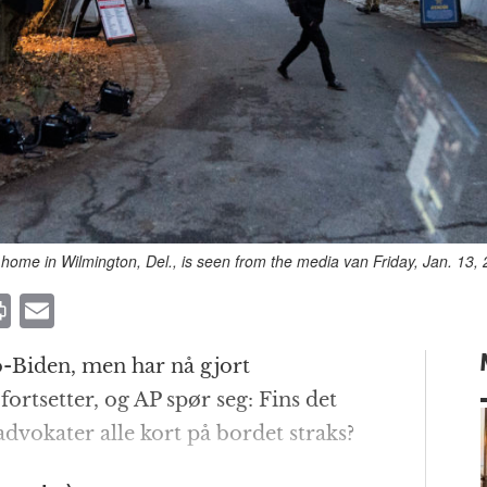
home in Wilmington, Del., is seen from the media van Friday, Jan. 13,
P
E
ri
m
o-Biden, men har nå gjort
n
ai
rtsetter, og AP spør seg: Fins det
t
l
dvokater alle kort på bordet straks?