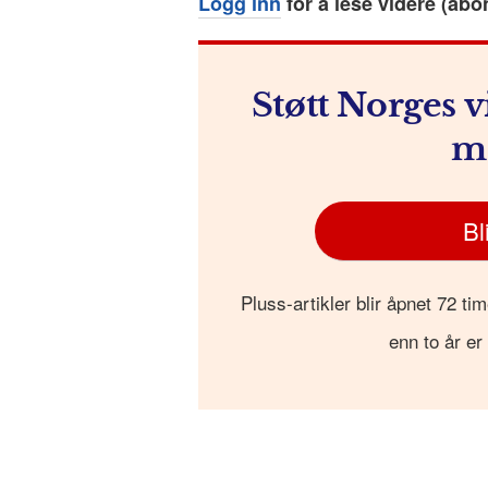
Logg inn
for å lese videre (abo
o
e
p
at
k
r
Støtt Norges v
m
Bl
Pluss-artikler blir åpnet 72 tim
enn to år er