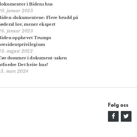
dokumenter i Bidens hus
20. januar 2023
Biden-dokumentene: Flere brudd på
føderal lov, mener ekspert
26. januar 2023
Biden opphevet Trumps
presidentprivilegium
23. august 2022
Tør dommer i dokument-saken
utfordre Det hvite hus?
15. mars 2024
Følg oss