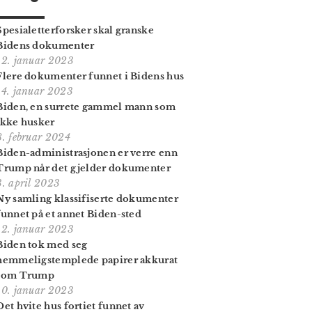
Spesialetterforsker skal granske
Bidens dokumenter
12. januar 2023
Flere dokumenter funnet i Bidens hus
14. januar 2023
Biden, en surrete gammel mann som
ikke husker
8. februar 2024
Biden-administrasjonen er verre enn
Trump når det gjelder dokumenter
3. april 2023
Ny samling klassifiserte dokumenter
funnet på et annet Biden-sted
12. januar 2023
Biden tok med seg
hemmeligstemplede papirer akkurat
som Trump
10. januar 2023
Det hvite hus fortiet funnet av