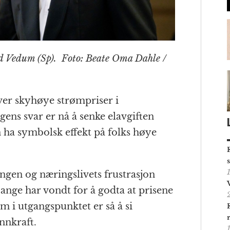
d Vedum (Sp). Foto: Beate Oma Dahle /
over skyhøye strømpriser i
ens svar er nå å senke elavgiften
n ha symbolsk effekt på folks høye
gen og næringslivets frustrasjon
nge har vondt for å godta at prisene
om i utgangspunktet er så å si
nnkraft.