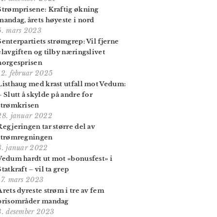
Strømprisene: Kraftig økning
mandag, årets høyeste i nord
5. mars 2023
Senterpartiets strømgrep: Vil fjerne
elavgiften og tilby næringslivet
norgesprisen
12. februar 2025
Listhaug med krast utfall mot Vedum:
– Slutt å skylde på andre for
strømkrisen
28. januar 2022
Regjeringen tar større del av
strømregningen
8. januar 2022
Vedum hardt ut mot «bonusfest» i
Statkraft – vil ta grep
17. mars 2023
Årets dyreste strøm i tre av fem
prisområder mandag
3. desember 2023