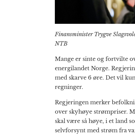
Finansminister Trygve Slagsvol
NTB
Mange er sinte og fortvilte 
energilandet Norge. Regjering
med skarve 6 øre. Det vil ku
regninger.
Regjeringen merker befolknin
over skyhøye strømpriser. Ma
skal være så høye, i et land s
selvforsynt med strøm fra va