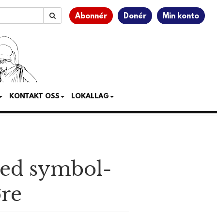
Abonnér
Donér
Min konto
KONTAKT OSS
LOKALLAG
med symbol­
øre