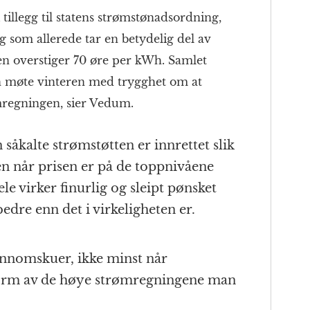
tillegg til statens strømstønadsordning,
g som allerede tar en betydelig del av
n overstiger 70 øre per kWh. Samlet
an møte vinteren med trygghet om at
ømregningen, sier Vedum.
 såkalte strømstøtten er innrettet slik
den når prisen er på de toppnivåene
ele virker finurlig og sleipt pønsket
 bedre enn det i virkeligheten er.
ennomskuer, ikke minst når
orm av de høye strømregningene man