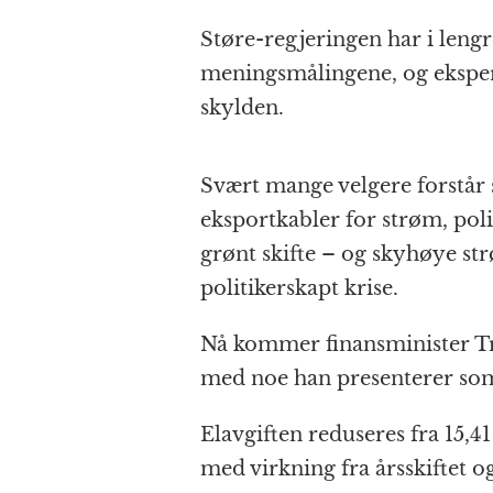
Støre-regjeringen har i lengre
meningsmålingene, og eksper
skylden.
Svært mange velgere forstå
eksportkabler for strøm, poli
grønt skifte – og skyhøye st
politikerskapt krise.
Nå kommer finansminister T
med noe han presenterer som
Elavgiften reduseres fra 15,4
med virkning fra årsskiftet o