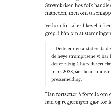
Strømkrisen hos folk handler
måneden, men om tusenlapp
Vedum forsøker likevel å frem
grep, i håp om at stemninge
– Dette er den årstiden da de
de høye strømprisene vi har h
det er riktig å ha redusert el
mars 2023, sier finansminist
pressemelding.
Han fortsetter å fortelle om
han og regjeringen gjør for l