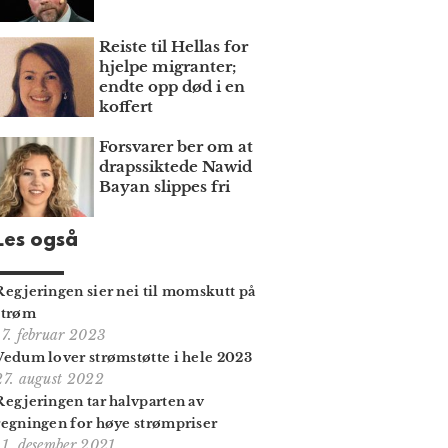
Reiste til Hellas for
hjelpe migranter;
endte opp død i en
koffert
Forsvarer ber om at
draps­siktede Nawid
Bayan slippes fri
Les også
Regjeringen sier nei til momskutt på
strøm
17. februar 2023
Vedum lover strømstøtte i hele 2023
27. august 2022
Regjeringen tar halvparten av
regningen for høye strømpriser
11. desember 2021