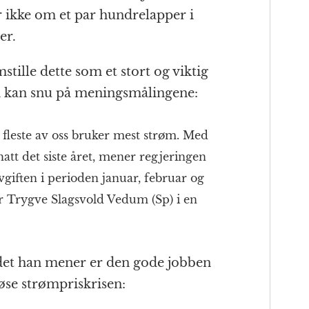
 ikke om et par hundrelapper i
er.
stille dette som et stort og viktig
n kan snu på meningsmålingene:
 fleste av oss bruker mest strøm. Med
att det siste året, mener regjeringen
avgiften i perioden januar, februar og
er Trygve Slagsvold Vedum (Sp) i en
 det han mener er den gode jobben
øse strømpriskrisen: