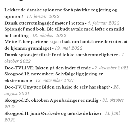
Lekket de danske spionene for å påvirke regjering og
11. januar 2022
opinion?
-
4. februar 2022
Dansk etterretningssjef møter i retten
-
Spionsjef med bok: Ble tilbudt avtale med løfte om mild
13. oktober 2022
behandling
-
Mette F. ber partiene si ja til sak om lands­forræderi uten at
19. mai 2022
de kjenner grunnlaget
-
7.
Dansk spionsjef tiltalt for å lekke statshemmeligheter
-
oktober 2022
7. desember 2021
Doc-TV LIVE: Jakten på den indre fiende
-
Skogpod 12. november: Selvfølgelig­gjøring av
13. november 2021
ekstremisme
-
25.
Doc-TV: Utnytter Biden en krise de selv har skapt?
-
august 2021
31. oktober
Skogpod 27. oktober: Åpenbaringer er mulig
-
2022
11. juni
Skogpod 11. juni: Ønskede og uønskede kriser
-
2022