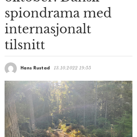
g
spiondrama med
a
t
internasjonalt
i
o
n
tilsnitt
13.10.2022 19:55
Hans Rustad