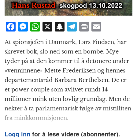
F
M
W
X
S
T
P
E
a
e
h
n
el
ri
m
At spionsjefen i Danmark, Lars Findsen, har
c
ss
at
a
e
n
ai
skrevet bok, slo ned som en bombe. Mye
e
e
s
p
g
t
l
tyder på at den kommer til å detonere under
b
n
A
c
r
«venninnene» Mette Frederiksen og hennes
o
g
p
h
a
departementsråd Barbara Berthelsen. De er
o
e
p
at
m
et power couple som avlivet rundt 14
k
r
millioner mink uten lovlig grunnlag. Men de
nekter å ta parlamentarisk følge av mistilliten
fra minkkommisjonen.
Logg inn
for å lese videre (abonnenter).