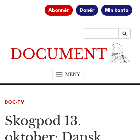
Abonnér
Donér
Min konto
MENY
T
o
g
g
DOC-TV
l
e
Skogpod 13.
n
a
v
oktober: Dansk
i