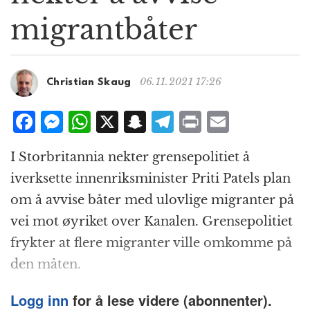
g
migrantbåter
a
t
i
o
06.11.2021 17:26
Christian Skaug
n
F
M
W
X
S
T
P
E
a
e
h
n
el
ri
m
I Storbritannia nekter grense­politiet å
c
ss
at
a
e
n
ai
iverksette innenriks­minister Priti Patels plan
e
e
s
p
g
t
l
om å avvise båter med ulovlige migranter på
b
n
A
c
r
vei mot øyriket over Kanalen. Grense­politiet
o
g
p
h
a
frykter at flere migranter ville omkomme på
o
e
p
at
m
den måten.
k
r
Logg inn
for å lese videre (abonnenter).