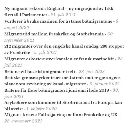
Ny migrant-rekord i England – ny migrasjonslov fikk
21. juli 2021
flertall i Parlamentet
-
8.
Vurderer å bruke marinen for å stanse båtmigrantene
-
august 2020
30.
Migrantstrid mellom Frankrike og Storbritannia
-
september 2021
212 migranter over den engelske kanal søndag, 238 stoppet
5. juli 2021
av Frankrike
-
23.
Migranter eskortert over kanalen av fransk marinebåt
-
juli 2021
28. juli 2023
Britene vil huse båtmigranter i telt
-
Britiske grensestyrker truer med streik mot regjeringens
6. januar 2022
planer om avvisning av kanal-migranter
-
30.
Britene får flere båt­migranter i juni enn i hele 2019
-
juni 2021
Asylsøkere som kommer til Storbritannia fra Europa, kan
1. oktober 2020
bli avvist
-
Migrant-krisen: Full skjæring mellom Frankrike og UK
-
28. november 2021