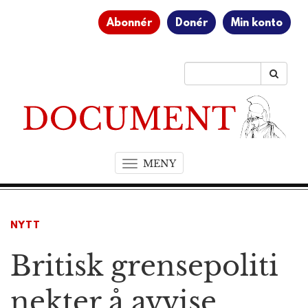
Abonnér
Donér
Min konto
MENY
T
o
g
g
NYTT
l
e
Britisk grensepoliti
n
a
v
nekter å avvise
i