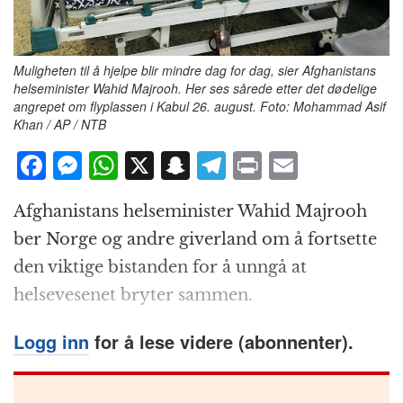
Muligheten til å hjelpe blir mindre dag for dag, sier Afghanistans
helseminister Wahid Majrooh. Her ses sårede etter det dødelige
angrepet om flyplassen i Kabul 26. august. Foto: Mohammad Asif
Khan / AP / NTB
F
M
W
X
S
T
P
E
a
e
h
n
el
ri
m
Afghanistans helseminister Wahid Majrooh
c
ss
at
a
e
n
ai
ber Norge og andre giverland om å fortsette
e
e
s
p
g
t
l
den viktige bistanden for å unngå at
b
n
A
c
r
helsevesenet bryter sammen.
o
g
p
h
a
o
e
p
at
m
Logg inn
for å lese videre (abonnenter).
k
r