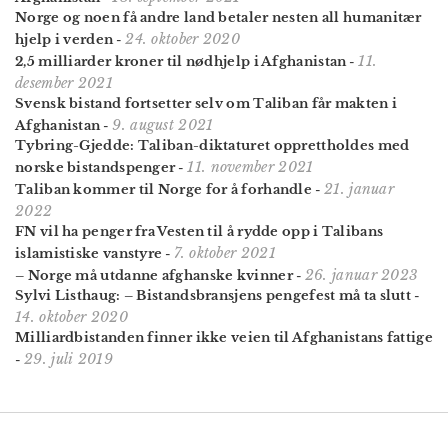
Norge og noen få andre land betaler nesten all humanitær
24. oktober 2020
hjelp i verden
-
11.
2,5 milliarder kroner til nødhjelp i Afghanistan
-
desember 2021
Svensk bistand fortsetter selv om Taliban får makten i
9. august 2021
Afghanistan
-
Tybring-Gjedde: Taliban-diktaturet opprettholdes med
11. november 2021
norske bistandspenger
-
21. januar
Taliban kommer til Norge for å forhandle
-
2022
FN vil ha penger fra Vesten til å rydde opp i Talibans
7. oktober 2021
islamistiske vanstyre
-
26. januar 2023
– Norge må utdanne afghanske kvinner
-
Sylvi Listhaug: – Bistands­bransjens pengefest må ta slutt
-
14. oktober 2020
Milliard­bistanden finner ikke veien til Afghanistans fattige
29. juli 2019
-