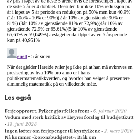
Les også
6. februar 2020
Ferjeopprøret: Fylker gjør felles front
-
Vedum med sterk kritikk av Høyres forslag til budsjettkutt
13. juni 2023
-
2. mars 2020
Ingen løfter om ferjepenger til kystfylkene
-
Nå kommer «koronabudsjettet»: Bråk om