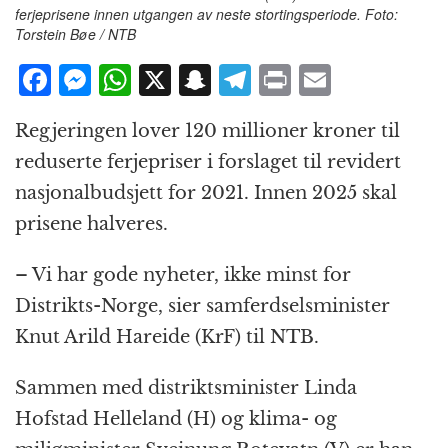
ferjeprisene innen utgangen av neste stortingsperiode. Foto:
Torstein Bøe / NTB
F
M
W
X
S
T
P
E
a
e
h
n
el
ri
m
Regjeringen lover 120 millioner kroner til
c
ss
at
a
e
n
ai
reduserte ferjepriser i forslaget til revidert
e
e
s
p
g
t
l
nasjonalbudsjett for 2021. Innen 2025 skal
b
n
A
c
r
prisene halveres.
o
g
p
h
a
o
e
p
at
m
– Vi har gode nyheter, ikke minst for
k
r
Distrikts-Norge, sier samferdselsminister
Knut Arild Hareide (KrF) til NTB.
Sammen med distriktsminister Linda
Hofstad Helleland (H) og klima- og