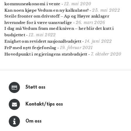
12. mai 2020
kommuneøkonomi i vente
-
25. mai 2022
Kan noen kjøpe Vedum en ny kalkulator?
-
Steile fronter om drivstoff – Ap og Høyre anklager
26. mars 2026
hverandre for å være uansvarlige
-
I dag må Vedum fram med kniven – her blir det kutt i
12. mai 2022
budsjettet
-
14. juni 2022
Enighet om revidert nasjonalbudsjett
-
19. februar 2021
FrP med nytt ferjeforslag
-
7. oktober 2020
Hovedpunkt i regjeringens statsbudsjett
-
Støtt oss
Kontakt/tips oss
Om oss