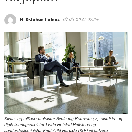
g
a
t
07.05.2021 07:34
NTB-Johan Falnes
i
o
n
Klima- og miljøvernminister Sveinung Rotevatn (V), distrikts- og
digitaliseringsminister Linda Hofstad Helleland og
samferdselsminister Knut Arild Hareide (KrF) vil halvere