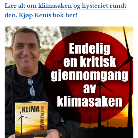
Lær alt om klimasaken og hysteriet rundt
den. Kjøp Kents bok her!