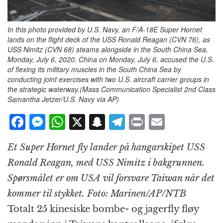
In this photo provided by U.S. Navy, an F/A-18E Super Hornet
lands on the flight deck of the USS Ronald Reagan (CVN 76), as
USS Nimitz (CVN 68) steams alongside in the South China Sea,
Monday, July 6, 2020. China on Monday, July 6, accused the U.S.
of flexing its military muscles in the South China Sea by
conducting joint exercises with two U.S. aircraft carrier groups in
the strategic waterway.(Mass Communication Specialist 2nd Class
Samantha Jetzer/U.S. Navy via AP)
F
M
W
X
S
T
P
E
a
e
h
n
el
ri
m
Et Super Hornet fly lander på hangarskipet USS
c
ss
at
a
e
n
ai
Ronald Reagan, med USS Nimitz i bakgrunnen.
e
e
s
p
g
t
l
Spørsmålet er om USA vil forsvare Taiwan når det
b
n
A
c
r
kommer til stykket. Foto: Marinen/AP/NTB
o
g
p
h
a
Totalt 25 kinesiske bombe- og jagerfly fløy
o
e
p
at
m