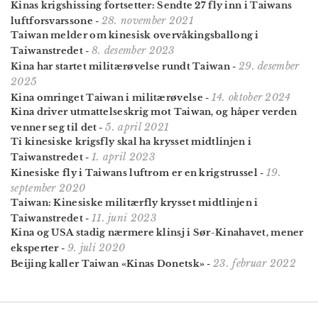
Kinas krigshissing fortsetter: Sendte 27 fly inn i Taiwans
28. november 2021
luftforsvars­sone
-
Taiwan melder om kinesisk overvåkingsballong i
8. desember 2023
Taiwanstredet
-
29. desember
Kina har startet militærøvelse rundt Taiwan
-
2025
14. oktober 2024
Kina omringet Taiwan i militærøvelse
-
Kina driver utmattelseskrig mot Taiwan, og håper verden
5. april 2021
venner seg til det
-
Ti kinesiske krigsfly skal ha krysset midtlinjen i
1. april 2023
Taiwanstredet
-
19.
Kinesiske fly i Taiwans luftrom er en krigstrussel
-
september 2020
Taiwan: Kinesiske militærfly krysset midtlinjen i
11. juni 2023
Taiwanstredet
-
Kina og USA stadig nærmere klinsj i Sør-Kinahavet, mener
9. juli 2020
eksperter
-
23. februar 2022
Beijing kaller Taiwan «Kinas Donetsk»
-