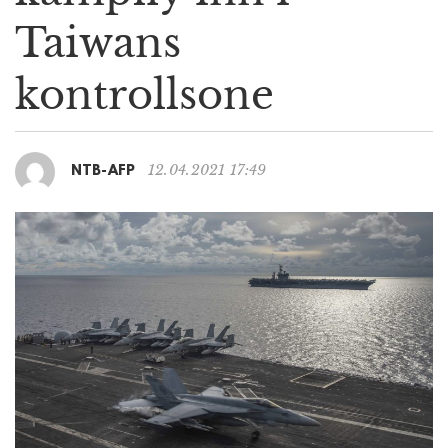
g
Taiwans
a
t
kontrollsone
i
o
n
12.04.2021 17:49
NTB-AFP