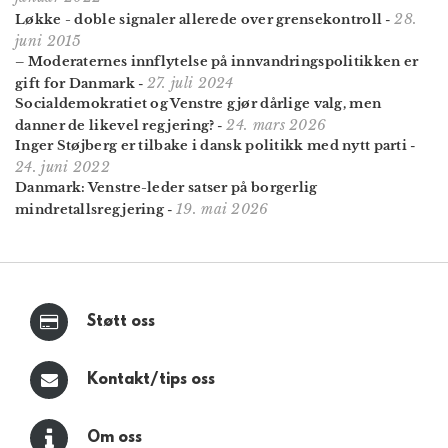
28.
Løkke - doble signaler allerede over grensekontroll
-
juni 2015
– Moderaternes innflytelse på innvandrings­politikken er
27. juli 2024
gift for Danmark
-
Socialdemokratiet og Venstre gjør dårlige valg, men
24. mars 2026
danner de likevel regjering?
-
Inger Støjberg er tilbake i dansk politikk med nytt parti
-
24. juni 2022
Danmark: Venstre-leder satser på borgerlig
19. mai 2026
mindretallsregjering
-
Støtt oss
Kontakt/tips oss
Om oss