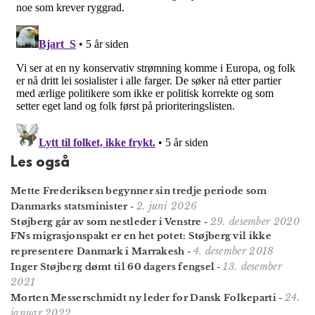
Les også
Mette Frederiksen begynner sin tredje periode som
2. juni 2026
Danmarks statsminister
-
29. desember 2020
Støjberg går av som nestleder i Venstre
-
FNs migrasjons­pakt er en het potet: Støjberg vil ikke
4. desember 2018
representere Danmark i Marrakesh
-
13. desember
Inger Støjberg dømt til 60 dagers fengsel
-
2021
24.
Morten Messerschmidt ny leder for Dansk Folkeparti
-
januar 2022