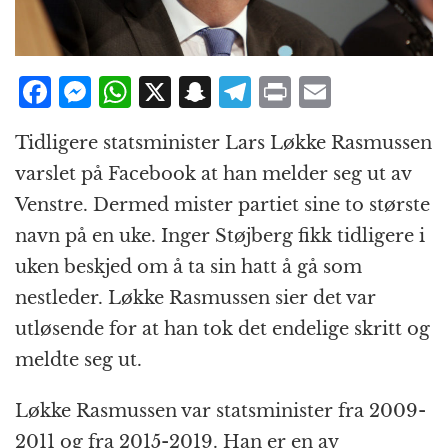
F
M
W
X
S
T
P
E
a
e
h
n
el
ri
m
Tidligere statsminister Lars Løkke Rasmussen
c
ss
at
a
e
n
ai
varslet på Facebook at han melder seg ut av
e
e
s
p
g
t
l
Venstre. Dermed mister partiet sine to største
b
n
A
c
r
navn på en uke. Inger Støjberg fikk tidligere i
o
g
p
h
a
uken beskjed om å ta sin hatt å gå som
o
e
p
at
m
nestleder. Løkke Rasmussen sier det var
k
r
utløsende for at han tok det endelige skritt og
meldte seg ut.
Løkke Rasmussen var statsminister fra 2009-
2011 og fra 2015-2019. Han er en av