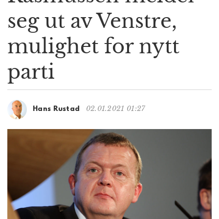
g
seg ut av Venstre,
a
t
mulighet for nytt
i
o
n
parti
02.01.2021 01:27
Hans Rustad