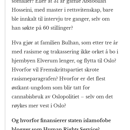
somalier? Eller at 31 år gamle Abdoollah
Hosseini, med master i rettsvitenskap, bare
ble innkalt til intervju tre ganger, selv om
han søkte på 60 stillinger?
Hva gjør at familien Bulhan, som etter tre år
med rasisme og trakassering ikke orket å bo i
hjembyen Elverum lenger, og flytta til Oslo?
Hvorfor vil Fremskrittspartiet skrote
rasismeparagrafen? Hvorfor er det flest
østkant-ungdom som blir tatt for
cannabisbruk av Oslopolitiet – selv om det
røykes mer vest i Oslo?
Og hvorfor finansierer staten islamofobe
blogger som Human Rights Service?