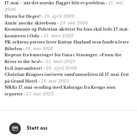
11. mai
17. mai – når det norske flagget blir et problem
-
2026
19. april 2008
Hurra for Heger!
-
24. mai 2016
Åmås’ norske skivebom
-
Kommunist og Palestina-aktivist fra Iran skal lede 17. mai-
31. mars 2025
komiteen i Oslo
-
PK-sektens prester leser Karine Haaland som fanden leser
18. mai 2018
Bibelen
-
Ropene fra barnetoget for Gaza i Stavanger: «From the
11. mars 2024
River to the Sea!»
-
23. april 2008
Feil innvandrere!
-
Christian Ringnes inviterte samfunnseliten til 17. mai-fest
18. mai 2023
på Grand Hotel
-
NRKs 17. mai-sending med Kahungu fra Kongo som
17. mai 2025
reporter
-
Støtt oss