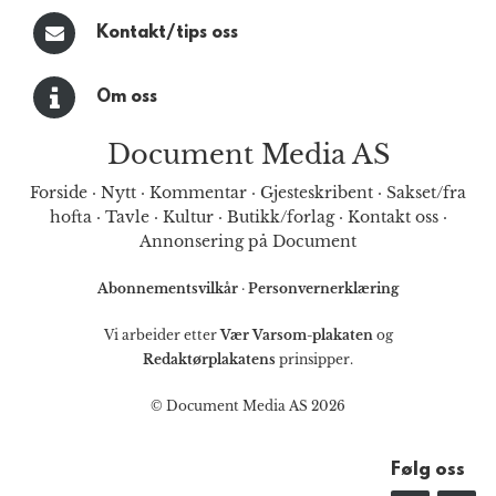
Kontakt/tips oss
Om oss
Document Media AS
Forside
·
Nytt
·
Kommentar
·
Gjesteskribent
·
Sakset/fra
hofta
·
Tavle
·
Kultur
·
Butikk/forlag
·
Kontakt oss
·
Annonsering på Document
Abonnementsvilkår
·
Personvernerklæring
Vi arbeider etter
Vær Varsom-plakaten
og
Redaktørplakatens
prinsipper.
© Document Media AS 2026
Følg oss