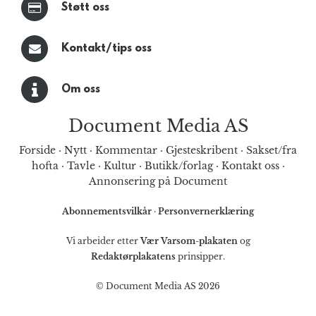
Støtt oss
Kontakt/tips oss
Om oss
Document Media AS
Forside
·
Nytt
·
Kommentar
·
Gjesteskribent
·
Sakset/fra
hofta
·
Tavle
·
Kultur
·
Butikk/forlag
·
Kontakt oss
·
Annonsering på Document
Abonnementsvilkår
·
Personvernerklæring
Vi arbeider etter
Vær Varsom-plakaten
og
Redaktørplakatens
prinsipper.
© Document Media AS 2026