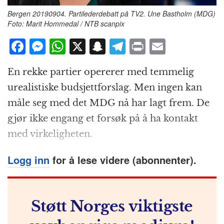
Bergen 20190904. Partilederdebatt på TV2. Une Bastholm (MDG)
Foto: Marit Hommedal / NTB scanpix
F
M
W
X
S
T
P
E
a
e
h
n
el
ri
m
En rekke partier opererer med temmelig
c
ss
at
a
e
n
ai
urealistiske budsjettforslag. Men ingen kan
e
e
s
p
g
t
l
måle seg med det MDG nå har lagt frem. De
b
n
A
c
r
gjør ikke engang et forsøk på å ha kontakt
o
g
p
h
a
med virkeligheten.
o
e
p
at
m
k
r
Logg inn
for å lese videre (abonnenter).
Støtt Norges viktigste