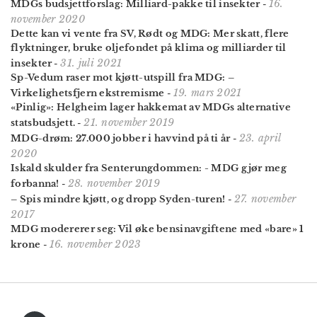
16.
MDGs budsjettforslag: Milliard-pakke til insekter
-
november 2020
Dette kan vi vente fra SV, Rødt og MDG: Mer skatt, flere
flyktninger, bruke oljefondet på klima og milliarder til
31. juli 2021
insekter
-
Sp-Vedum raser mot kjøtt-utspill fra MDG: –
19. mars 2021
Virkelighetsfjern ekstremisme
-
«Pinlig»: Helgheim lager hakkemat av MDGs alternative
21. november 2019
statsbudsjett.
-
23. april
MDG-drøm: 27.000 jobber i havvind på ti år
-
2020
Iskald skulder fra Senterungdommen: - MDG gjør meg
28. november 2019
forbanna!
-
27. november
– Spis mindre kjøtt, og dropp Syden-turen!
-
2017
MDG modererer seg: Vil øke bensin­avgiftene med «bare» 1
16. november 2023
krone
-