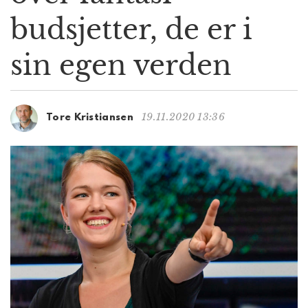
g
budsjetter, de er i
a
t
sin egen verden
i
o
n
19.11.2020 13:36
Tore Kristiansen