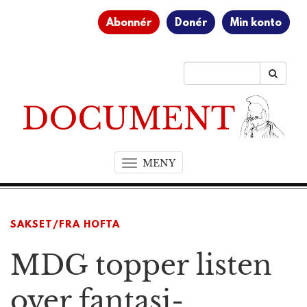
Abonnér
Donér
Min konto
MENY
T
o
g
g
SAKSET/FRA HOFTA
l
e
MDG topper listen
n
a
v
over fantasi-
i