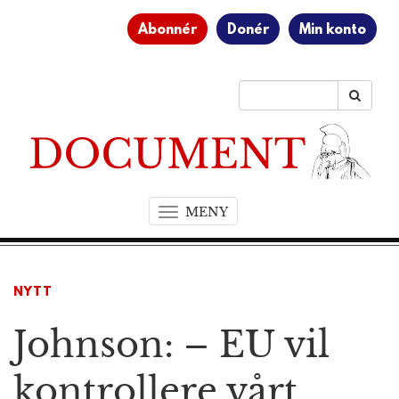
Abonnér
Donér
Min konto
MENY
T
o
g
g
NYTT
l
e
Johnson: – EU vil
n
a
v
kontrollere vårt
i