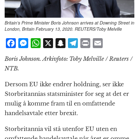
Britain's Prime Minister Boris Johnson arrives at Downing Street in
London, Britain February 13, 2020. REUTERS/Toby Melville
F
M
W
X
S
T
P
E
a
e
h
n
el
ri
m
Boris Johnson. Arkivfoto: Toby Melville / Reuters /
c
ss
at
a
e
n
ai
NTB.
e
e
s
p
g
t
l
b
n
A
c
r
Dersom EU ikke endrer holdning, ser ikke
o
g
p
h
a
Storbritannias statsminister for seg at det er
o
e
p
at
m
mulig å komme fram til en omfattende
k
r
handelsavtale etter brexit.
Storbritannia vil stå utenfor EU uten en
omfattende handelsavtale når året er omme,