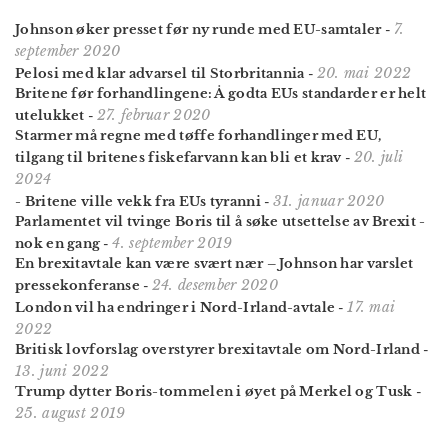
7.
Johnson øker presset før ny runde med EU-samtaler
-
september 2020
20. mai 2022
Pelosi med klar advarsel til Storbritannia
-
Britene før forhandlingene: Å godta EUs standarder er helt
27. februar 2020
utelukket
-
Starmer må regne med tøffe forhandlinger med EU,
20. juli
tilgang til britenes fiskefarvann kan bli et krav
-
2024
31. januar 2020
- Britene ville vekk fra EUs tyranni
-
Parlamentet vil tvinge Boris til å søke utsettelse av Brexit -
4. september 2019
nok en gang
-
En brexitavtale kan være svært nær – Johnson har varslet
24. desember 2020
pressekonferanse
-
17. mai
London vil ha endringer i Nord-Irland-avtale
-
2022
Britisk lovforslag overstyrer brexitavtale om Nord-Irland
-
13. juni 2022
Trump dytter Boris-tommelen i øyet på Merkel og Tusk
-
25. august 2019