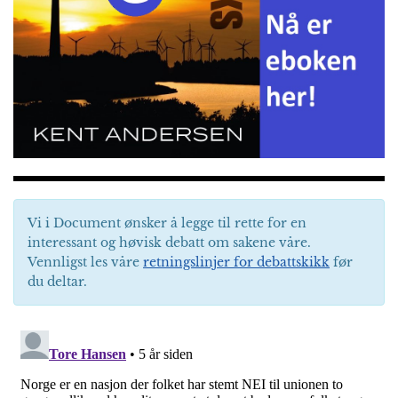
Vi i Document ønsker å legge til rette for en
interessant og høvisk debatt om sakene våre.
Vennligst les våre
retningslinjer for debattskikk
før
du deltar.