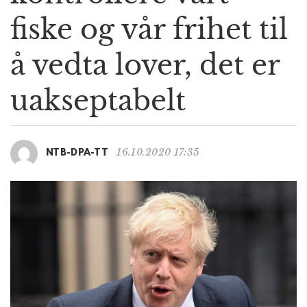
g
fiske og vår frihet til
a
t
å vedta lover, det er
i
o
n
uakseptabelt
16.10.2020 17:35
NTB-DPA-TT