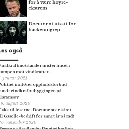
for å være høyre­
ekstrem
Document utsatt for
hackerangrep
Les også
Vindkraftmotstander mister huset i
kampen mot vindkraften
4. januar 2021
Politiet innfører oppholdsforbud
rundt vindkraftutbyggingen på
Haramsøy
19. august 2020
Takk til leserne: Document er kåret
til Gaselle-bedrift for annet år på rad!
26. november 2020
Haram og Stadlandet får vindkraften,