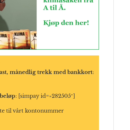
ast, månedlig trekk med bankkort
:
tbeløp
: [simpay id=»282505″]
te til vårt kontonummer