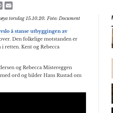
P
E
ri
m
øya torsdag 15.10.20. Foto: Document
n
ai
t
l
avslo å stanse utbyggingen av
 over. Den folkelige motstanden er
 i retten. Kent og Rebecca
m
dersen og Rebecca Mistereggen
 med ord og bilder Hans Rustad om