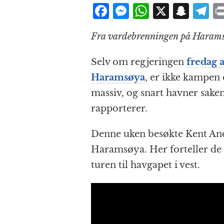
F
M
W
X
S
T
a
e
h
n
el
Fra vardebrenningen på Harams
c
ss
at
a
e
e
e
s
p
g
Selv om regjeringen
fredag 
b
n
A
c
r
Haramsøya
, er ikke kampen
o
g
p
h
a
massiv, og snart havner saken
o
e
p
at
rapporterer.
k
r
Denne uken besøkte Kent An
Haramsøya. Her forteller de
turen til havgapet i vest.