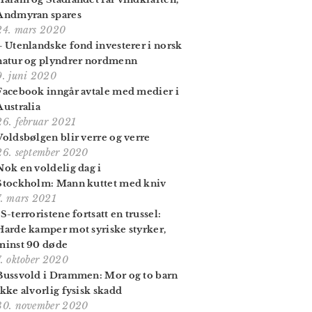
Andmyran spares
24. mars 2020
– Utenlandske fond investerer i norsk
natur og plyndrer nordmenn
9. juni 2020
Facebook inngår avtale med medier i
Australia
26. februar 2021
Voldsbølgen blir verre og verre
26. september 2020
Nok en voldelig dag i
Stockholm: Mann kuttet med kniv
7. mars 2021
IS-terroristene fortsatt en trussel:
Harde kamper mot syriske styrker,
minst 90 døde
7. oktober 2020
Bussvold i Drammen: Mor og to barn
ikke alvorlig fysisk skadd
30. november 2020