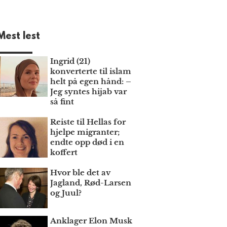
Mest lest
Ingrid (21)
konverterte til islam
helt på egen hånd: –
Jeg syntes hijab var
så fint
Reiste til Hellas for
hjelpe migranter;
endte opp død i en
koffert
Hvor ble det av
Jagland, Rød-Larsen
og Juul?
Anklager Elon Musk