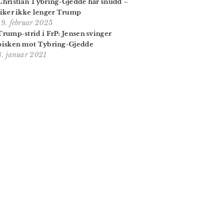
Christian Tybring-Gjedde har snudd –
liker ikke lenger Trump
19. februar 2025
Trump-strid i FrP: Jensen svinger
pisken mot Tybring-Gjedde
8. januar 2021