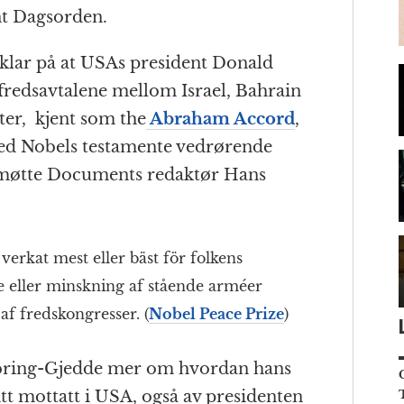
t Dagsorden.
klar på at USAs president Donald
fredsavtalene mellom Israel, Bahrain
ter, kjent som the
Abraham Accord
,
lfred Nobels testamente vedrørende
 møtte Documents redaktør Hans
verkat mest eller bäst för folkens
 eller minskning af stående arméer
f fredskongresser. (
Nobel Peace Prize
)
Tybring-Gjedde mer om hvordan hans
t mottatt i USA, også av presidenten