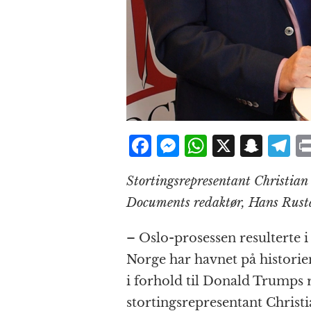
F
M
W
X
S
T
a
e
h
n
el
Stortingsrepresentant Christian
c
ss
at
a
e
Documents redaktør, Hans Rus
e
e
s
p
g
b
n
A
c
r
– Oslo-prosessen resulterte i
o
g
p
h
a
Norge har havnet på historien
o
e
p
at
i forhold til Donald Trumps r
k
r
stortingsrepresentant Christi