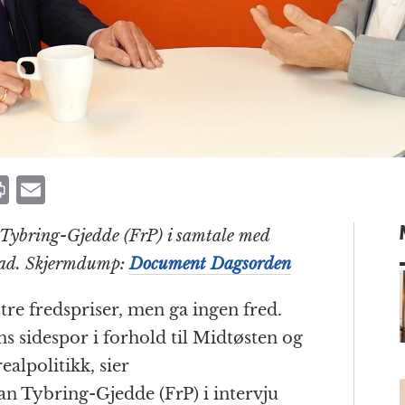
P
E
ri
m
 Tybring-Gjedde (FrP) i samtale med
n
ai
tad. Skjermdump:
Document Dagsorden
t
l
 tre fredspriser, men ga ingen fred.
s sidespor i forhold til Midtøsten og
m
ealpolitikk, sier
an Tybring-Gjedde (FrP) i intervju