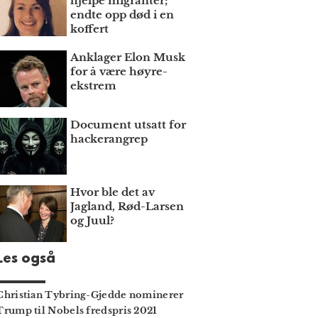
hjelpe migranter;
endte opp død i en
koffert
Anklager Elon Musk
for å være høyre­
ekstrem
Document utsatt for
hackerangrep
Hvor ble det av
Jagland, Rød-Larsen
og Juul?
Les også
Christian Tybring-Gjedde nominerer
Trump til Nobels fredspris 2021