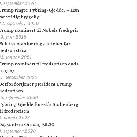
9. september 2020
Trump ringte Tybring-Gjedde: – Han
var veldig hyggelig
22. september 2020
Trump nominert til Nobels fredspris
13. juni 2018
Hektisk nominerings­aktivitet før
fredspris­frist
31. januar 2021
Trump nominert til fredsprisen enda
en gang
11. september 2020
Derfor fortjener president Trump
fredsprisen
15. september 2020
Tybring-Gjedde foreslår Stoltenberg
til fredsprisen
6. januar 2023
Dagsorden: Onsdag 9.9.20
9. september 2020