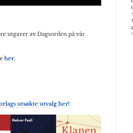
gere utgaver av Dagsorden på vår
ne
her
.
lags utsøkte utvalg her!