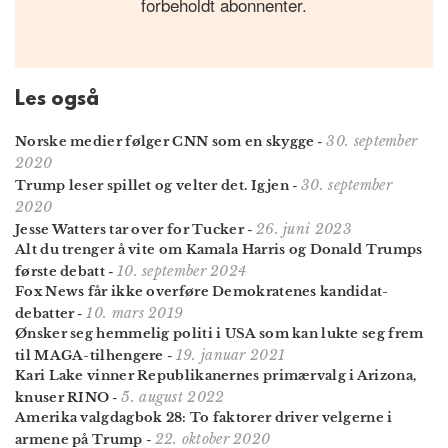
forbeholdt abonnenter.
Les også
30. september
Norske medier følger CNN som en skygge
-
2020
30. september
Trump leser spillet og velter det. Igjen
-
2020
26. juni 2023
Jesse Watters tar over for Tucker
-
Alt du trenger å vite om Kamala Harris og Donald Trumps
10. september 2024
første debatt
-
Fox News får ikke overføre Demokratenes kandidat-
10. mars 2019
debatter
-
Ønsker seg hemmelig politi i USA som kan lukte seg frem
19. januar 2021
til MAGA-tilhengere
-
Kari Lake vinner Republikanernes primærvalg i Arizona,
5. august 2022
knuser RINO
-
Amerika valgdagbok 28: To faktorer driver velgerne i
22. oktober 2020
armene på Trump
-