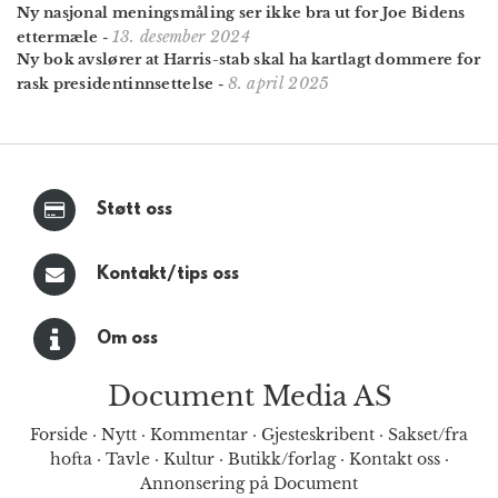
Ny nasjonal meningsmåling ser ikke bra ut for Joe Bidens
13. desember 2024
ettermæle
-
Ny bok avslører at Harris-stab skal ha kartlagt dommere for
8. april 2025
rask president­innsettelse
-
Støtt oss
Kontakt/tips oss
Om oss
Document Media AS
Forside
·
Nytt
·
Kommentar
·
Gjesteskribent
·
Sakset/fra
hofta
·
Tavle
·
Kultur
·
Butikk/forlag
·
Kontakt oss
·
Annonsering på Document