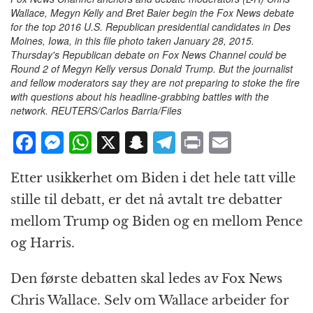
Wallace, Megyn Kelly and Bret Baier begin the Fox News debate
for the top 2016 U.S. Republican presidential candidates in Des
Moines, Iowa, in this file photo taken January 28, 2015.
Thursday's Republican debate on Fox News Channel could be
Round 2 of Megyn Kelly versus Donald Trump. But the journalist
and fellow moderators say they are not preparing to stoke the fire
with questions about his headline-grabbing battles with the
network. REUTERS/Carlos Barria/Files
F
M
W
X
S
T
P
E
a
e
h
n
el
ri
m
Etter usikkerhet om Biden i det hele tatt ville
c
ss
at
a
e
n
ai
stille til debatt, er det nå avtalt tre debatter
e
e
s
p
g
t
l
mellom Trump og Biden og en mellom Pence
b
n
A
c
r
og Harris.
o
g
p
h
a
o
e
p
at
m
Den første debatten skal ledes av Fox News
k
r
Chris Wallace. Selv om Wallace arbeider for