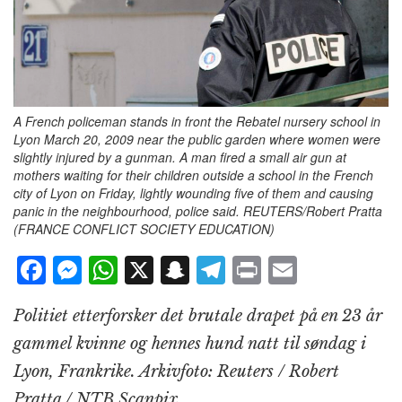
A French policeman stands in front the Rebatel nursery school in
Lyon March 20, 2009 near the public garden where women were
slightly injured by a gunman. A man fired a small air gun at
mothers waiting for their children outside a school in the French
city of Lyon on Friday, lightly wounding five of them and causing
panic in the neighbourhood, police said. REUTERS/Robert Pratta
(FRANCE CONFLICT SOCIETY EDUCATION)
F
M
W
X
S
T
P
E
a
e
h
n
el
ri
m
Politiet etterforsker det brutale drapet på en 23 år
c
ss
at
a
e
n
ai
gammel kvinne og hennes hund natt til søndag i
e
e
s
p
g
t
l
Lyon, Frankrike. Arkivfoto: Reuters / Robert
b
n
A
c
r
Pratta / NTB Scanpix