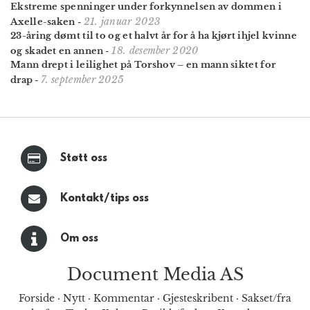
Ekstreme spenninger under for­kynnelsen av dommen i
21. januar 2023
Axelle-saken
-
23-åring dømt til to og et halvt år for å ha kjørt ihjel kvinne
18. desember 2020
og skadet en annen
-
Mann drept i leilighet på Torshov – en mann siktet for
7. september 2025
drap
-
Støtt oss
Kontakt/tips oss
Om oss
Document Media AS
Forside
·
Nytt
·
Kommentar
·
Gjesteskribent
·
Sakset/fra