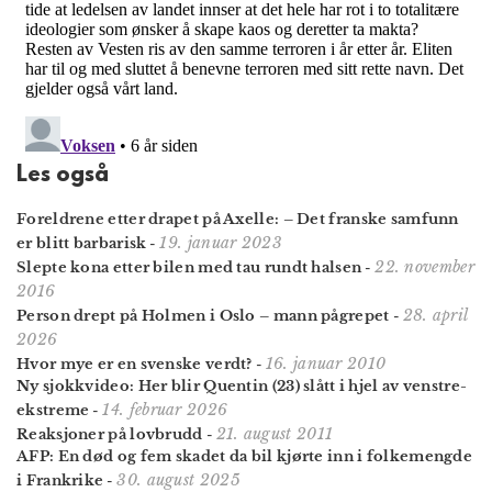
Les også
Foreldrene etter drapet på Axelle: – Det franske samfunn
19. januar 2023
er blitt barbarisk
-
22. november
Slepte kona etter bilen med tau rundt halsen
-
2016
28. april
Person drept på Holmen i Oslo – mann pågrepet
-
2026
16. januar 2010
Hvor mye er en svenske verdt?
-
Ny sjokkvideo: Her blir Quentin (23) slått i hjel av venstre-
14. februar 2026
ekstreme
-
21. august 2011
Reaksjoner på lovbrudd
-
AFP: En død og fem skadet da bil kjørte inn i folkemengde
30. august 2025
i Frankrike
-