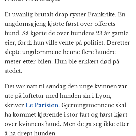
o
g
p
h
a
o
e
p
at
m
Et uvanlig brutalt drap ryster Frankrike. En
k
r
ungdomsgjeng kjørte først over offerets
hund. Så kjørte de over hundens 23 år gamle
eier, fordi hun ville vente på politiet. Deretter
slepte ungdommene henne flere hundre
meter etter bilen. Hun ble erklært død på
stedet.
Det var natt til søndag den unge kvinnen var
ute på luftetur med hunden sin i Lyon,
skriver
Le Parisien
. Gjerningsmennene skal
ha kommet kjørende i stor fart og først kjørt
over kvinnens hund. Men de ga seg ikke etter
å ha drept hunden.