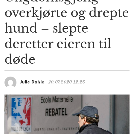
g
overkjørte og drepte
a
t
hund – slepte
i
o
n
deretter eieren til
døde
20.07.2020 12:26
Julie Dahle