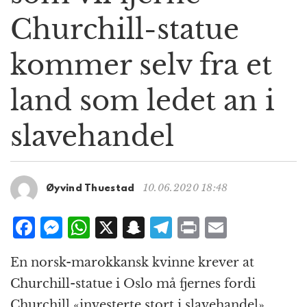
g
Churchill-statue
a
t
kommer selv fra et
i
o
n
land som ledet an i
slavehandel
10.06.2020 18:48
Øyvind Thuestad
F
M
W
X
S
T
P
E
a
e
h
n
el
ri
m
En norsk-marokkansk kvinne krever at
c
ss
at
a
e
n
ai
Churchill-statue i Oslo må fjernes fordi
e
e
s
p
g
t
l
Churchill «investerte stort i slavehandel».