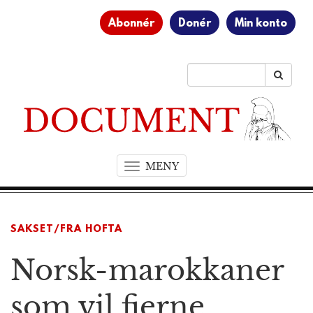
Abonnér
Donér
Min konto
MENY
T
o
g
g
SAKSET/FRA HOFTA
l
e
Norsk-marokkaner
n
a
v
som vil fjerne
i