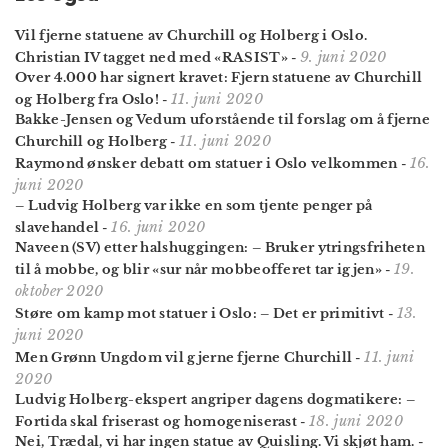
Vil fjerne statuene av Churchill og Holberg i Oslo.
9. juni 2020
Christian IV tagget ned med «RASIST»
-
Over 4.000 har signert kravet: Fjern statuene av Churchill
11. juni 2020
og Holberg fra Oslo!
-
Bakke-Jensen og Vedum uforstående til forslag om å fjerne
11. juni 2020
Churchill og Holberg
-
16.
Raymond ønsker debatt om statuer i Oslo velkommen
-
juni 2020
– Ludvig Holberg var ikke en som tjente penger på
16. juni 2020
slavehandel
-
Naveen (SV) etter halshuggingen: – Bruker ytrings­friheten
19.
til å mobbe, og blir «sur når mobbeofferet tar igjen»
-
oktober 2020
13.
Støre om kamp mot statuer i Oslo: – Det er primitivt
-
juni 2020
11. juni
Men Grønn Ungdom vil gjerne fjerne Churchill
-
2020
Ludvig Holberg-ekspert angriper dagens dogmatikere: –
18. juni 2020
Fortida skal friserast og homogeniserast
-
Nei, Trædal, vi har ingen statue av Quisling. Vi skjøt ham.
-