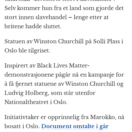
b
n
A
c
r
Selv kommer hun fra et land som gjorde det
o
g
p
h
a
stort innen slavehandel – lenge etter at
o
e
p
at
m
britene hadde sluttet.
k
r
Statuen av Winston Churchill på Solli Plass i
Oslo ble tilgriset.
Inspirert av Black Lives Matter-
demonstrasjonene pågår nå en kampanje for
å få fjernet statuene av Winston Churchill og
Ludvig Holberg, som står utenfor
Nationaltheatret i Oslo.
Initiativtaker er opprinnelig fra Marokko, nå
bosatt i Oslo.
Document omtalte i går