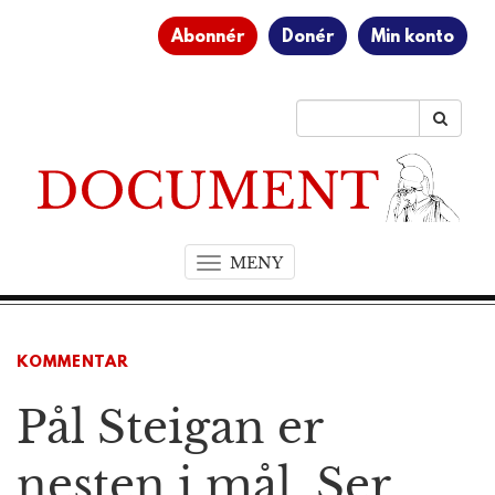
Abonnér
Donér
Min konto
MENY
T
o
g
g
KOMMENTAR
l
e
Pål Steigan er
n
a
v
nesten i mål. Ser
i