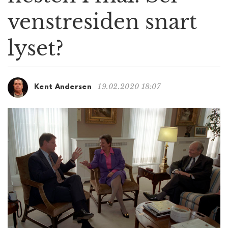
g
venstresiden snart
a
t
lyset?
i
o
n
19.02.2020 18:07
Kent Andersen