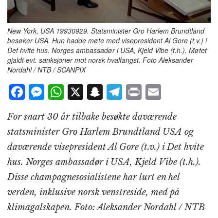
New York, USA 19930929. Statsminister Gro Harlem Brundtland
besøker USA. Hun hadde møte med visepresident Al Gore (t.v.) i
Det hvite hus. Norges ambassadør i USA, Kjeld Vibe (t.h.). Møtet
gjaldt evt. sanksjoner mot norsk hvalfangst. Foto Aleksander
Nordahl / NTB / SCANPIX
F
M
W
X
S
T
P
E
a
e
h
n
el
ri
m
For snart 30 år tilbake besøkte daværende
c
ss
at
a
e
n
ai
statsminister Gro Harlem Brundtland USA og
e
e
s
p
g
t
l
daværende visepresident Al Gore (t.v.) i Det hvite
b
n
A
c
r
hus. Norges ambassadør i USA, Kjeld Vibe (t.h.).
o
g
p
h
a
Disse champagnesosialistene har lurt en hel
o
e
p
at
m
verden, inklusive norsk venstreside, med på
k
r
klimagalskapen. Foto: Aleksander Nordahl / NTB