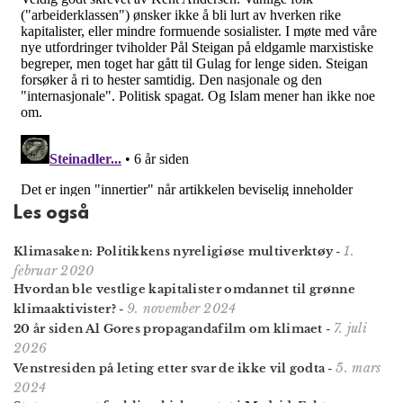
Les også
1.
Klimasaken: Politikkens nyreligiøse multiverktøy
-
februar 2020
Hvordan ble vestlige kapitalister omdannet til grønne
9. november 2024
klimaaktivister?
-
7. juli
20 år siden Al Gores propa­gandafilm om klimaet
-
2026
5. mars
Venstresiden på leting etter svar de ikke vil godta
-
2024