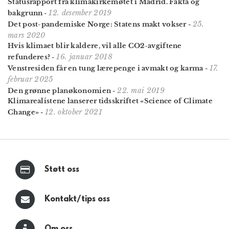
Statusrapport fra klimakirkemøtet i Madrid. Fakta og
12. desember 2019
bakgrunn
-
25.
Det post-pandemiske Norge: Statens makt vokser
-
mars 2020
Hvis klimaet blir kaldere, vil alle CO2-avgiftene
16. januar 2018
refunderes?
-
17.
Venstresiden får en tung lærepenge i avmakt og karma
-
februar 2025
22. mai 2019
Den grønne planøkonomien
-
Klimarealistene lanserer tidsskriftet «Science of Climate
12. oktober 2021
Change»
-
Støtt oss
Kontakt/tips oss