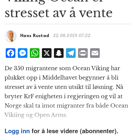
g
stresset av å vente
a
t
i
o
22.08.2019 07:22
Hans Rustad
n
F
M
W
X
S
T
P
E
a
e
h
n
el
ri
m
De 350 migrantene som Ocean Viking har
c
ss
at
a
e
n
ai
plukket opp i Middelhavet begynner å bli
e
e
s
p
g
t
l
stresset av å vente uten utsikt til løsning. Nå
b
n
A
c
r
bryter KrF enigheten i regjeringen og vil at
o
g
p
h
a
Norge skal ta imot migranter fra både Ocean
o
e
p
at
m
Vikiing og Open Arms.
k
r
Logg inn
for å lese videre (abonnenter).