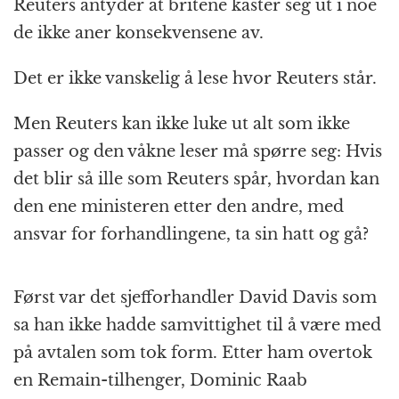
k
r
Reuters antyder at britene kaster seg ut i noe
de ikke aner konsekvensene av.
Det er ikke vanskelig å lese hvor Reuters står.
Men Reuters kan ikke luke ut alt som ikke
passer og den våkne leser må spørre seg: Hvis
det blir så ille som Reuters spår, hvordan kan
den ene ministeren etter den andre, med
ansvar for forhandlingene, ta sin hatt og gå?
Først var det sjefforhandler David Davis som
sa han ikke hadde samvittighet til å være med
på avtalen som tok form. Etter ham overtok
en Remain-tilhenger, Dominic Raab