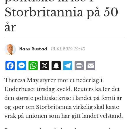
g
Storbritannia på 50
a
t
år
i
o
n
15.01.2019 19:45
Hans Rustad
F
M
W
X
S
T
P
E
a
e
h
n
el
ri
m
Theresa May styrer mot et nederlag i
c
ss
at
a
e
n
ai
Underhuset tirsdag kveld. Reuters kaller det
e
e
s
p
g
t
l
den største politiske krise i landet på femti år
b
n
A
c
r
og spør om Storbritannia virkelig skal kaste
o
g
p
h
a
vrak på unionen som har gitt landet velstand.
o
e
p
at
m