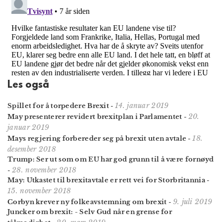
Les også
14. januar 2019
Spillet for å torpedere Brexit
-
20.
May presenterer revidert brexitplan i Parlamentet
-
januar 2019
18.
Mays regjering forbereder seg på brexit uten avtale
-
desember 2018
Trump: Ser ut som om EU har god grunn til å være fornøyd
28. november 2018
-
May: Utkastet til brexit­avtale er rett vei for Stor­britannia
-
15. november 2018
9. juli 2019
Corbyn krever ny folkeavstemning om brexit
-
Juncker om brexit: - Selv Gud når en grense for