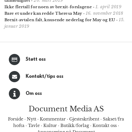
20. mars 2019
tålmodighet
-
1. april 2019
Ikke flertall for noen av brexit-forslagene
-
16. november 2018
Bare et under kan redde Theresa May
-
15.
Brexit-avtalen falt, knusende nederlag for May og EU
-
januar 2019
Støtt oss
Kontakt/tips oss
Om oss
Document Media AS
Forside
·
Nytt
·
Kommentar
·
Gjesteskribent
·
Sakset/fra
hofta
·
Tavle
·
Kultur
·
Butikk/forlag
·
Kontakt oss
·