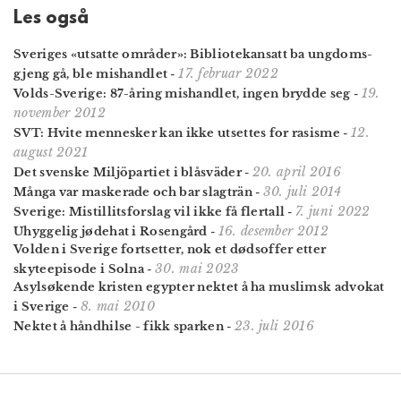
Les også
Sveriges «utsatte områder»: Bibliotek­ansatt ba ungdoms­
17. februar 2022
gjeng gå, ble mishandlet
-
19.
Volds-Sverige: 87-åring mishandlet, ingen brydde seg
-
november 2012
12.
SVT: Hvite mennesker kan ikke utsettes for rasisme
-
august 2021
20. april 2016
Det svenske Miljöpartiet i blåsväder
-
30. juli 2014
Många var maskerade och bar slagträn
-
7. juni 2022
Sverige: Mistillitsforslag vil ikke få flertall
-
16. desember 2012
Uhyggelig jødehat i Rosengård
-
Volden i Sverige fortsetter, nok et dødsoffer etter
30. mai 2023
skyteepisode i Solna
-
Asylsøkende kristen egypter nektet å ha muslimsk advokat
8. mai 2010
i Sverige
-
23. juli 2016
Nektet å håndhilse - fikk sparken
-