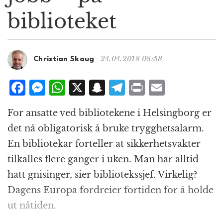
g
biblioteket
a
t
i
o
24.04.2018 08:58
Christian Skaug
n
F
M
W
X
S
T
P
E
a
e
h
n
el
ri
m
For ansatte ved bibliotekene i Helsingborg er
c
ss
at
a
e
n
ai
det nå obligatorisk å bruke trygghetsalarm.
e
e
s
p
g
t
l
En bibliotekar forteller at sikkerhetsvakter
b
n
A
c
r
tilkalles flere ganger i uken. Man har alltid
o
g
p
h
a
hatt gnisinger, sier bibliotekssjef. Virkelig?
o
e
p
at
m
Dagens Europa fordreier fortiden for å holde
k
r
ut nåtiden.