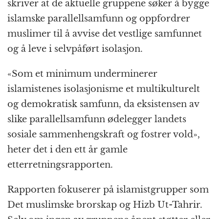
skriver at de aktuelle gruppene søker å bygge
o
e
p
at
m
islamske parallellsamfunn og oppfordrer
k
r
muslimer til å avvise det vestlige samfunnet
og å leve i selvpåført isolasjon.
«Som et minimum underminerer
islamistenes isolasjonisme et multikulturelt
og demokratisk samfunn, da eksistensen av
slike parallellsamfunn ødelegger landets
sosiale sammenhengskraft og fostrer vold»,
heter det i den ett år gamle
etterretningsrapporten.
Rapporten fokuserer på islamistgrupper som
Det muslimske brorskap og Hizb Ut-Tahrir.