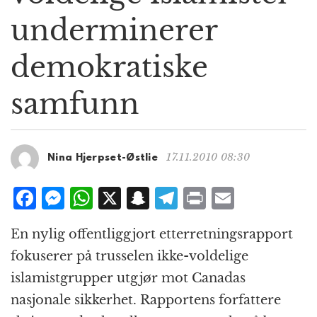
g
underminerer
a
t
demokratiske
i
o
n
samfunn
17.11.2010 08:30
Nina Hjerpset-Østlie
F
M
W
X
S
T
P
E
a
e
h
n
el
ri
m
En nylig offentliggjort etterretningsrapport
c
ss
at
a
e
n
ai
fokuserer på trusselen ikke-voldelige
e
e
s
p
g
t
l
islamistgrupper utgjør mot Canadas
b
n
A
c
r
nasjonale sikkerhet. Rapportens forfattere
o
g
p
h
a