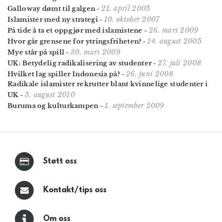
21. april 2005
Galloway dømt til galgen
-
10. oktober 2007
Islamister med ny strategi
-
26. mars 2009
På tide å ta et oppgjør med islamistene
-
14. august 2005
Hvor går grensene for ytringsfriheten?
-
30. mars 2009
Mye står på spill
-
27. juli 2008
UK: Betydelig radikalisering av studenter
-
26. juni 2008
Hvilket lag spiller Indonesia på?
-
Radikale islamister rekrutter blant kvinnelige studenter i
5. august 2010
UK
-
1. september 2009
Buruma og kulturkampen
-
Støtt oss
Kontakt/tips oss
Om oss