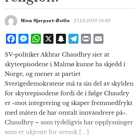
g
a
t
27.10.2010 14:03
Nina Hjerpset-Østlie
i
o
F
M
W
X
S
T
P
E
n
a
e
h
n
el
ri
m
SV-politiker Akhtar Chaudhry sier at
c
ss
at
a
e
n
ai
skyteepisodene i Malmø kunne ha skjedd i
e
e
s
p
g
t
l
Norge, og mener at partiet
b
n
A
c
r
Sverigedemokratene må ta sin del av skylden
o
g
p
h
a
for skyteepisodene fordi de i følge Chaudry
o
e
p
at
m
er «mot integrering og skaper fremmedfrykt
k
r
med måten de har omtalt innvandrere på».
Chaudhry – som tydeligvis har opplysninger
som er ukjente for svensk […]