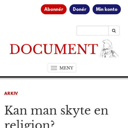
Abonnér
Donér
Min konto
MENY
T
o
g
g
ARKIV
l
e
Kan man skyte en
n
a
v
religion?
i