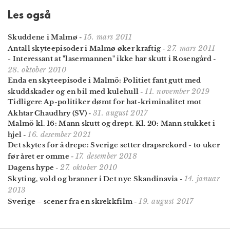
Les også
15. mars 2011
Skuddene i Malmø
-
27. mars 2011
Antall skyteepisoder i Malmø øker kraftig
-
- Interessant at "lasermannen" ikke har skutt i Rosengård
-
28. oktober 2010
Enda en skyteepisode i Malmö: Politiet fant gutt med
11. november 2019
skuddskader og en bil med kulehull
-
Tidligere Ap-politiker dømt for hat-kriminalitet mot
31. august 2017
Akhtar Chaudhry (SV)
-
Malmö kl. 16: Mann skutt og drept. Kl. 20: Mann stukket i
16. desember 2021
hjel
-
Det skytes for å drepe: Sverige setter drapsrekord - to uker
17. desember 2018
før året er omme
-
27. oktober 2010
Dagens hype
-
14. januar
Skyting, vold og branner i Det nye Skandinavia
-
2013
19. august 2017
Sverige – scener fra en skrekkfilm
-