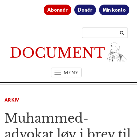
Abonnér
Donér
Min konto
MENY
T
o
g
g
ARKIV
l
e
Muhammed-
n
a
v
advokat løy i brev til
i