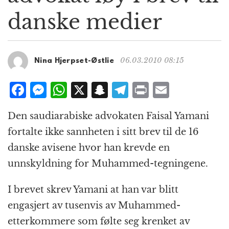
g
danske medier
a
t
i
o
06.03.2010 08:15
Nina Hjerpset-Østlie
n
F
M
W
X
S
T
P
E
a
e
h
n
el
ri
m
Den saudiarabiske advokaten Faisal Yamani
c
ss
at
a
e
n
ai
fortalte ikke sannheten i sitt brev til de 16
e
e
s
p
g
t
l
danske avisene hvor han krevde en
b
n
A
c
r
unnskyldning for Muhammed-tegningene.
o
g
p
h
a
o
e
p
at
m
I brevet skrev Yamani at han var blitt
k
r
engasjert av tusenvis av Muhammed-
etterkommere som følte seg krenket av