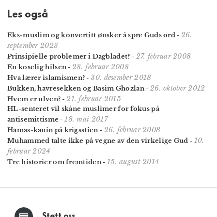
Les også
26.
Eks-muslim og konvertitt ønsker å spre Guds ord
-
september 2023
27. februar 2008
Prinsipielle problemer i Dagbladet?
-
28. februar 2008
En koselig hilsen
-
30. desember 2018
Hva lærer islamismen?
-
26. oktober 2012
Bukken, havresekken og Basim Ghozlan
-
21. februar 2015
Hvem er ulven?
-
HL-senteret vil skåne muslimer for fokus på
18. mai 2017
antisemittisme
-
26. februar 2008
Hamas-kanin på krigsstien
-
10.
Muhammed talte ikke på vegne av den virkelige Gud
-
februar 2024
15. august 2014
Tre historier om fremtiden
-
Støtt oss