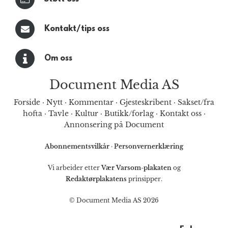
Kontakt/tips oss
Om oss
Document Media AS
Forside
·
Nytt
·
Kommentar
·
Gjesteskribent
·
Sakset/fra
hofta
·
Tavle
·
Kultur
·
Butikk/forlag
·
Kontakt oss
·
Annonsering på Document
Abonnementsvilkår
·
Personvernerklæring
Vi arbeider etter
Vær Varsom-plakaten
og
Redaktørplakatens
prinsipper.
© Document Media AS 2026