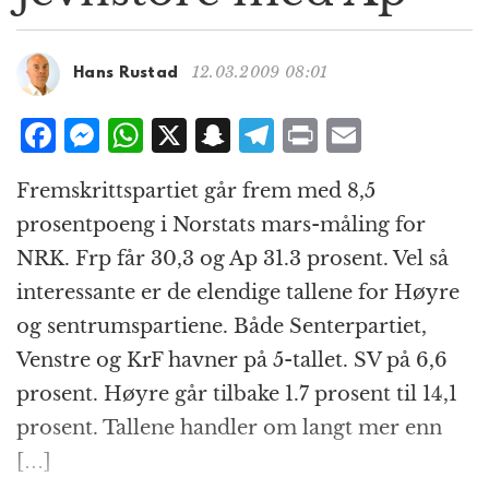
g
a
t
12.03.2009 08:01
Hans Rustad
i
o
F
M
W
X
S
T
P
E
n
a
e
h
n
el
ri
m
Fremskrittspartiet går frem med 8,5
c
ss
at
a
e
n
ai
prosentpoeng i Norstats mars-måling for
e
e
s
p
g
t
l
NRK. Frp får 30,3 og Ap 31.3 prosent. Vel så
b
n
A
c
r
interessante er de elendige tallene for Høyre
o
g
p
h
a
og sentrumspartiene. Både Senterpartiet,
o
e
p
at
m
Venstre og KrF havner på 5-tallet. SV på 6,6
k
r
prosent. Høyre går tilbake 1.7 prosent til 14,1
prosent. Tallene handler om langt mer enn
[…]