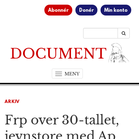
Abonnér
Donér
Min konto
MENY
T
o
g
g
ARKIV
l
e
Frp over 30-tallet,
n
a
v
jevnstore med Ap
i