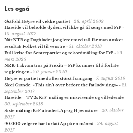
Les også
28. april 2009
Østfold Høyre vil vekke partiet
-
Hareide vil beholde dyden, vil ikke gå til sengs med FrP
-
10. august 2017
Når NTB og Dagbladet jonglerer med tall får man ønsket
31. oktober 2018
resultat: Folket vil til venstre
-
25.
Full krise for Senterpartiet og rekordmåling for FrP
-
mars 2026
NRK-Takvam tror på Frexit: – FrP kommer til å forlate
20. januar 2020
regjeringen
-
7. august 2019
Høyre er partiet med aller størst framgang
-
21.
Skei Grande: «This ain't over before the fat lady sings»
-
september 2017
Hareide: - TV 2s KrF-måling er misvisende og villedende
-
30. september 2018
20. oktober
Siste måling: KrF utradert, Ap og H jevnstore
-
2017
24. august
90.000 velgere har forlatt Ap på en måned
-
2017