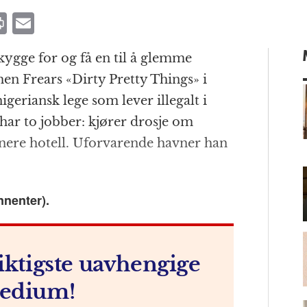
P
E
ri
m
kygge for og få en til å glemme
n
ai
en Frears «Dirty Pretty Things» i
t
l
geriansk lege som lever illegalt i
ar to jobber: kjører drosje om
finere hotell. Uforvarende havner han
m
nnenter).
iktigste uavhengige
edium!