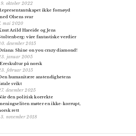
19. oktober 2022
Representantskapet ikke fornøyd
med Olsens svar
7. mai 2020
Knut Arild Hareide og Jens
Stoltenberg: våre fantastiske verdier
30. desember 2015
Oriana: Shine on you crazy diamond!
23. januar 2005
Æreskultur på norsk
23. februar 2015
Den humanitære anstendighetens
fatale svikt
27. desember 2025
Når den politisk korrekte
meningseliten møter en ikke-korrupt,
norsk rett
13. november 2018