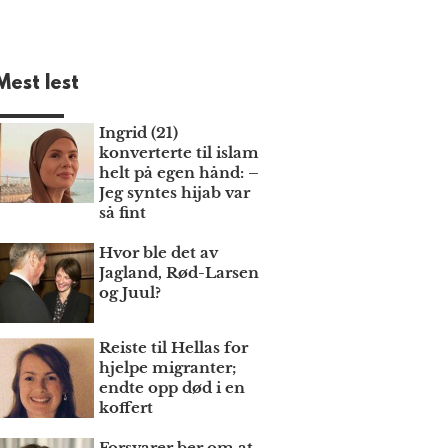
Mest lest
Ingrid (21)
konverterte til islam
helt på egen hånd: –
Jeg syntes hijab var
så fint
Hvor ble det av
Jagland, Rød-Larsen
og Juul?
Reiste til Hellas for
hjelpe migranter;
endte opp død i en
koffert
Forsvarer ber om at