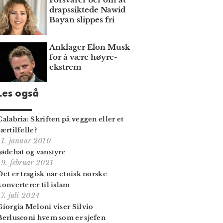
draps­siktede Nawid
Bayan slippes fri
Anklager Elon Musk
for å være høyre­
ekstrem
Les også
Calabria: Skriften på veggen eller et
særtilfelle?
11. januar 2010
Jødehat og vanstyre
19. februar 2021
Det er tragisk når etnisk norske
konverterer til islam
17. juli 2024
Giorgia Meloni viser Silvio
Berlusconi hvem som er sjefen