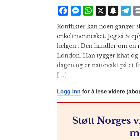
F
M
W
X
S
T
a
e
h
n
el
Konflikter kan noen ganger s
c
ss
at
a
e
enkeltmennesket. Jeg så Steph
e
e
s
p
g
helgen . Den handler om en ni
b
n
A
c
r
London. Han tygger khat og h
o
g
p
h
a
dagen og er nattevakt på et 
o
e
p
at
[…]
k
r
Logg inn
for å lese videre (abo
Støtt Norges v
m