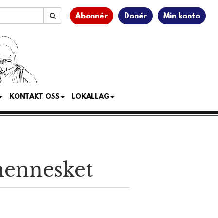
Abonnér
Donér
Min konto
KONTAKT OSS
LOKALLAG
mennesket