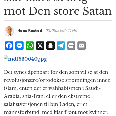
g
mot Den store Satan
a
t
i
o
03.08.2005 11:46
Hans Rustad
n
F
M
W
X
S
T
P
E
a
e
h
n
el
ri
m
c
ss
at
a
e
n
ai
e
e
s
p
g
t
l
Det synes åpenbart for den som vil se at den
b
n
A
c
r
revolusjonære/ortodokse strømningen innen
o
g
p
h
a
islam, enten det er wahhabismen i Saudi-
o
e
p
at
m
Arabia, shia-Iran, eller den ekstreme
k
r
salafistversjonen til bin Laden, er et
mannsforbund, med klar front mot kvinner.