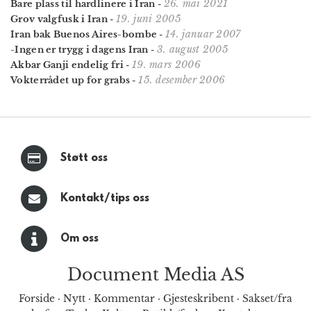
26. mai 2021
Bare plass til hardlinere i Iran
-
19. juni 2005
Grov valgfusk i Iran
-
14. januar 2007
Iran bak Buenos Aires-bombe
-
3. august 2005
-Ingen er trygg i dagens Iran
-
19. mars 2006
Akbar Ganji endelig fri
-
15. desember 2006
Vokterrådet up for grabs
-
Støtt oss
Kontakt/tips oss
Om oss
Document Media AS
Forside
·
Nytt
·
Kommentar
·
Gjesteskribent
·
Sakset/fra