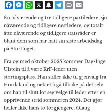
F
M
W
X
S
T
P
E
a
e
h
n
el
ri
m
Én nåværende og tre tidligere partiledere, sju
c
ss
at
a
e
n
ai
nåværende og tidligere nestledere, og totalt
e
e
s
p
g
t
l
åtte nåværende og tidligere statsråder er
b
n
A
c
r
blant dem som har hatt sin siste arbeidsdag
o
g
p
h
a
på Stortinget.
o
e
p
at
m
k
r
Fra og med oktober 2025 kommer Dag-Inge
Ulstein til å være KrF-leder uten
stortingsplass. Han stiller ikke til gjenvalg fra
Hordaland og nektet å gå tilbake på det selv
om han til slutt lot seg velge til leder etter en
opprivende strid sommeren 2024. Det gjør
heller ikke hans to forgjengere, Olaug