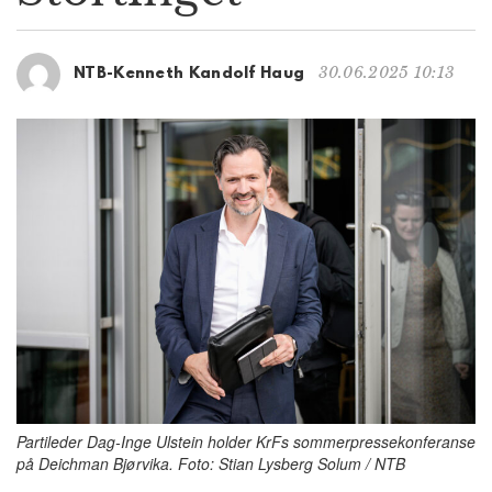
g
a
t
30.06.2025 10:13
NTB-Kenneth Kandolf Haug
i
o
n
Partileder Dag-Inge Ulstein holder KrFs sommerpressekonferanse
på Deichman Bjørvika. Foto: Stian Lysberg Solum / NTB