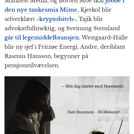
Manifest Media, og Borten Moe skal
jobbe i
den nye tankesmia Mime
, Kjerkol blir
selverklært «
kryptobitch
», Tajik blir
advokatfullmektig, og Sveinung Stensland
går til legemiddelbransjen
. Westgaard-Halle
blir ny sjef i Fritzøe Energi. Andre, deriblant
Rasmus Hansson, begynner på
pensjonstilværelsen.