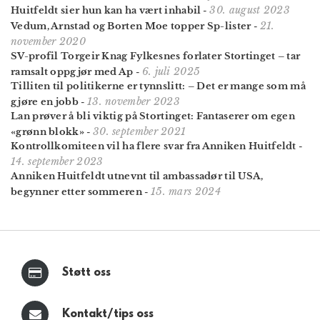
30. august 2023
Huitfeldt sier hun kan ha vært inhabil
-
21.
Vedum, Arnstad og Borten Moe topper Sp-lister
-
november 2020
SV-profil Torgeir Knag Fylkesnes forlater Stortinget – tar
6. juli 2025
ramsalt oppgjør med Ap
-
Tilliten til politikerne er tynnslitt: – Det er mange som må
13. november 2023
gjøre en jobb
-
Lan prøver å bli viktig på Stortinget: Fantaserer om egen
30. september 2021
«grønn blokk»
-
Kontrollkomiteen vil ha flere svar fra Anniken Huitfeldt
-
14. september 2023
Anniken Huitfeldt utnevnt til ambassadør til USA,
15. mars 2024
begynner etter sommeren
-
Støtt oss
Kontakt/tips oss