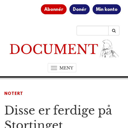
Abonnér
Donér
Min konto
MENY
T
o
g
g
NOTERT
l
e
Disse er ferdige på
n
a
v
Stortinget
i