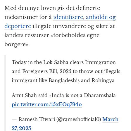
Med den nye loven gis det definerte
mekanismer for å
identifisere, anholde og
deportere
illegale innvandrere og sikre at
landets ressurser «forbeholdes egne
borgere».
Today in the Lok Sabha clears Immigration
and Foreigners Bill, 2025 to throw out illegals
immigrant like Bangladeshis and Rohingya
Amit Shah said «India is not a Dharamshala
pic.twitter.com/i5xEOq794o
— Ramesh Tiwari (@rameshofficial0)
March
27, 2025