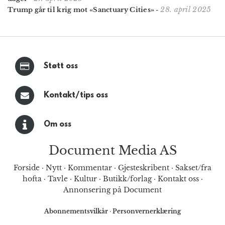
28. april 2025
Trump går til krig mot «Sanctuary Cities»
-
Støtt oss
Kontakt/tips oss
Om oss
Document Media AS
Forside
·
Nytt
·
Kommentar
·
Gjesteskribent
·
Sakset/fra
hofta
·
Tavle
·
Kultur
·
Butikk/forlag
·
Kontakt oss
·
Annonsering på Document
Abonnementsvilkår
·
Personvernerklæring