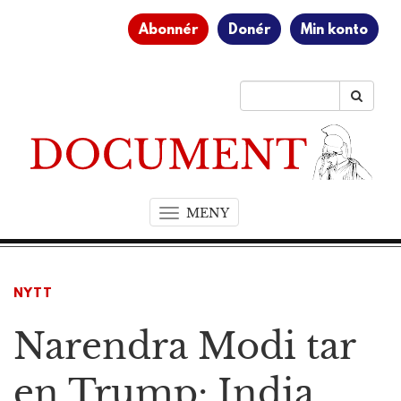
Abonnér
Donér
Min konto
MENY
T
o
g
g
NYTT
l
e
Narendra Modi tar
n
a
v
en Trump: India
i