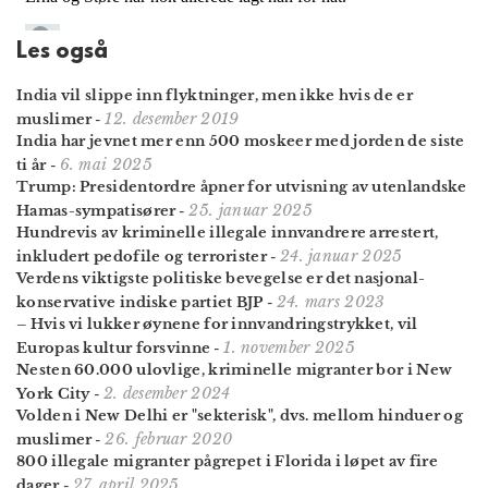
Les også
India vil slippe inn flyktninger, men ikke hvis de er
12. desember 2019
muslimer
-
India har jevnet mer enn 500 moskeer med jorden de siste
6. mai 2025
ti år
-
Trump: President­ordre åpner for utvisning av uten­landske
25. januar 2025
Hamas-sympatisører
-
Hundrevis av kriminelle illegale innvandrere arrestert,
24. januar 2025
inkludert pedofile og terrorister
-
Verdens viktigste politiske bevegelse er det nasjonal­
24. mars 2023
konservative indiske partiet BJP
-
– Hvis vi lukker øynene for innvandrings­trykket, vil
1. november 2025
Europas kultur forsvinne
-
Nesten 60.000 ulovlige, kriminelle migranter bor i New
2. desember 2024
York City
-
Volden i New Delhi er "sekterisk", dvs. mellom hinduer og
26. februar 2020
muslimer
-
800 illegale migranter pågrepet i Florida i løpet av fire
27. april 2025
dager
-