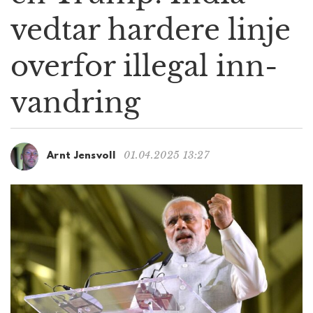
g
vedtar hardere linje
a
t
overfor illegal inn­
i
o
n
vandring
01.04.2025 13:27
Arnt Jensvoll