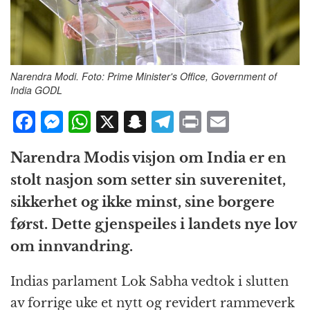
Narendra Modi. Foto: Prime Minister's Office, Government of
India GODL
F
M
W
X
S
T
P
E
a
e
h
n
el
ri
m
Narendra Modis visjon om India er en
c
ss
at
a
e
n
ai
stolt nasjon som setter sin suverenitet,
e
e
s
p
g
t
l
sikkerhet og ikke minst, sine borgere
b
n
A
c
r
først. Dette gjenspeiles i landets nye lov
o
g
p
h
a
om innvandring.
o
e
p
at
m
k
r
Indias parlament Lok Sabha vedtok i slutten
av forrige uke et nytt og revidert rammeverk