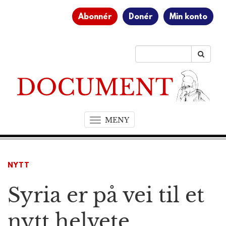
Abonnér
Donér
Min konto
MENY
T
o
g
g
NYTT
l
e
Syria er på vei til et
n
a
v
nytt helvete
i