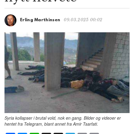
g
a
t
09.03.2025 00:02
Erling Marthinsen
i
o
n
Syria kollapser i brutal vold, nok en gang. Bilder og videoer er
hentet fra Telegram, blant annet fra Amir Tsarfati.