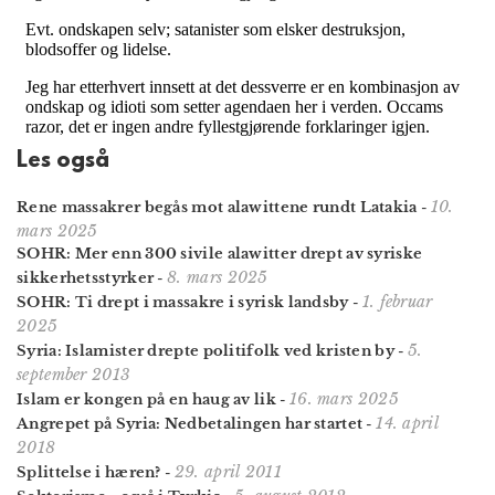
Les også
10.
Rene massakrer begås mot alawittene rundt Latakia
-
mars 2025
SOHR: Mer enn 300 sivile alawitter drept av syriske
8. mars 2025
sikker­hetsstyrker
-
1. februar
SOHR: Ti drept i massakre i syrisk landsby
-
2025
5.
Syria: Islamister drepte politifolk ved kristen by
-
september 2013
16. mars 2025
Islam er kongen på en haug av lik
-
14. april
Angrepet på Syria: Nedbetalingen har startet
-
2018
29. april 2011
Splittelse i hæren?
-