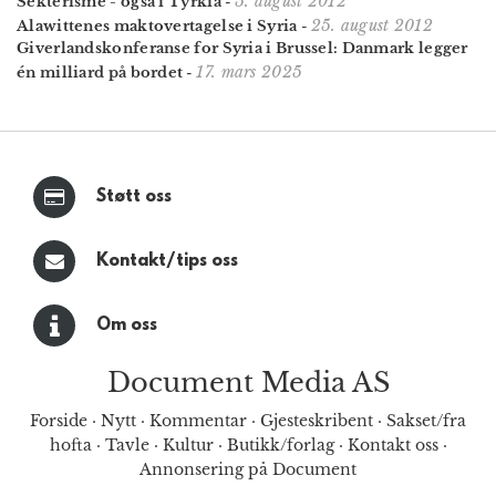
5. august 2012
Sekterisme - også i Tyrkia
-
25. august 2012
Alawittenes maktovertagelse i Syria
-
Giverlands­konferanse for Syria i Brussel: Danmark legger
17. mars 2025
én milliard på bordet
-
Støtt oss
Kontakt/tips oss
Om oss
Document Media AS
Forside
·
Nytt
·
Kommentar
·
Gjesteskribent
·
Sakset/fra
hofta
·
Tavle
·
Kultur
·
Butikk/forlag
·
Kontakt oss
·
Annonsering på Document