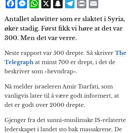
F
M
W
X
S
T
P
E
a
e
h
n
el
ri
m
Antallet alawitter som er slaktet i Syria,
c
ss
at
a
e
n
ai
øker stadig. Først fikk vi høre at det var
e
e
s
p
g
t
l
300. Men det var verre.
b
n
A
c
r
o
g
p
h
a
Neste rapport var 500 drepte. Så skriver
The
o
e
p
at
m
Telegraph
at minst 700 er drept, i det de
k
r
beskriver som «hevndrap».
Nå melder israeleren Amir Tsarfati, som
vanligvis later til å være godt informert, at
det er godt over 2000 drepte.
Gjenger fra det sunni-muslimske IS-relaterte
lederskapet i landet sto bak massakrene. De