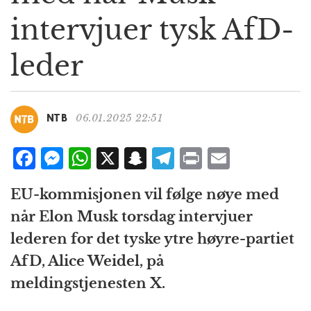
g
intervjuer tysk AfD-
a
t
leder
i
o
n
06.01.2025 22:51
NTB
F
M
W
X
S
T
P
E
a
e
h
n
el
ri
m
EU-kommisjonen vil følge nøye med
c
ss
at
a
e
n
ai
når Elon Musk torsdag intervjuer
e
e
s
p
g
t
l
lederen for det tyske ytre høyre-partiet
b
n
A
c
r
AfD, Alice Weidel, på
o
g
p
h
a
meldingstjenesten X.
o
e
p
at
m