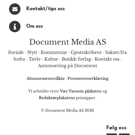
Kontakt/tips oss
Om oss
Document Media AS
Forside
·
Nytt
·
Kommentar
·
Gjesteskribent
·
Sakset/fra
hofta
·
Tavle
·
Kultur
·
Butikk/forlag
·
Kontakt oss
·
Annonsering på Document
Abonnementsvilkår
·
Personvernerklæring
Vi arbeider etter
Vær Varsom-plakaten
og
Redaktørplakatens
prinsipper.
© Document Media AS 2026
Følg oss