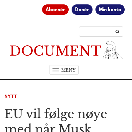
Abonnér
Donér
Min konto
MENY
T
o
g
g
NYTT
l
e
EU vil følge nøye
n
a
v
med når Musk
i