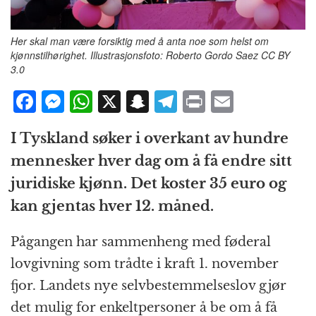
Her skal man være forsiktig med å anta noe som helst om
kjønnstilhørighet. Illustrasjonsfoto: Roberto Gordo Saez CC BY
3.0
F
M
W
X
S
T
P
E
a
e
h
n
el
ri
m
I Tyskland søker i overkant av hundre
c
ss
at
a
e
n
ai
mennesker hver dag om å få endre sitt
e
e
s
p
g
t
l
juridiske kjønn. Det koster 35 euro og
b
n
A
c
r
kan gjentas hver 12. måned.
o
g
p
h
a
o
e
p
at
m
Pågangen har sammenheng med føderal
k
r
lovgivning som trådte i kraft 1. november
fjor. Landets nye selvbestemmelseslov gjør
det mulig for enkeltpersoner å be om å få