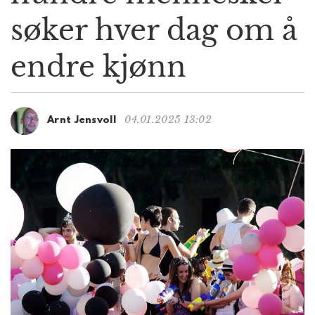
g
søker hver dag om å
a
t
endre kjønn
i
o
n
04.01.2025 13:02
Arnt Jensvoll