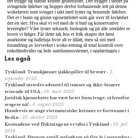
Les også
2.
Tyskland: Transkjønnet sjakk­spiller til besvær
-
september 2025
Tyskland utsteder advarsel til transer og ikke-binære
18. mars 2025
reisende til USA
-
Juridisk kjønnsbytte har vært heiet fram lenge, så hvorfor
4. august 2023
reagere nå?
-
Hundrevis av unge viet­namesiske kvinner er forsvunnet i
25. oktober 2025
Berlin
-
19. juli
Kostnadene ved flyktningene er tabu i Tyskland
-
2018
Tyskland: Høyeste antall asylsøkere på fire år i november
-