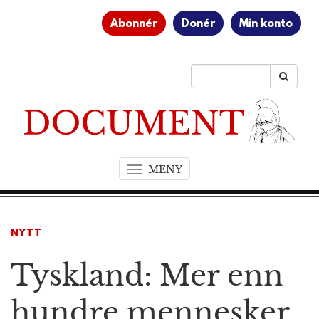
Abonnér
Donér
Min konto
MENY
T
o
g
g
NYTT
l
e
Tyskland: Mer enn
n
a
v
hundre mennesker
i