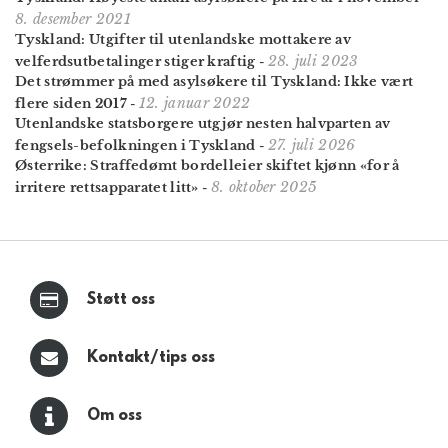
8. desember 2021
Tyskland: Utgifter til utenlandske mottakere av
28. juli 2023
velferdsutbetalinger stiger kraftig
-
Det strømmer på med asylsøkere til Tyskland: Ikke vært
12. januar 2022
flere siden 2017
-
Utenlandske stats­borgere utgjør nesten halv­parten av
27. juli 2026
fengsels-befolkningen i Tyskland
-
Østerrike: Straffe­dømt bordell­eier skiftet kjønn «for å
8. oktober 2025
irritere retts­apparatet litt»
-
Støtt oss
Kontakt/tips oss
Om oss