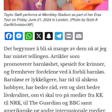
Taylor Swift performs at Wembley Stadium as part of her Eras
Tour on Friday, June 21, 2024 in London. (Photo by Scott A
Garfitt/Invision/AP)
F
M
W
X
S
T
P
E
a
e
h
n
el
ri
m
Det begynner å bli så mange av dem nå at jeg
c
ss
at
a
e
n
ai
har mistet tellingen. Artikler som
e
e
s
p
g
t
l
promoverer barnløshet, spesielt for kvinner,
b
n
A
c
r
og fremhever fordelene ved å forbli barnløs.
o
g
p
h
a
Barnløse er lykkeligere, har tid til alskens
o
e
p
at
m
hobbyer, har bedre råd, rett og slett bedre
k
r
livskvalitet, om vi skal tro på medier fra KK
til NRK, til The Guardian og BBC samt
amerikanske og andre internasjonale medier.