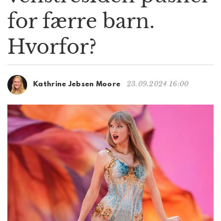
g
for færre barn.
a
t
Hvorfor?
i
o
n
23.09.2024 16:00
Kathrine Jebsen Moore